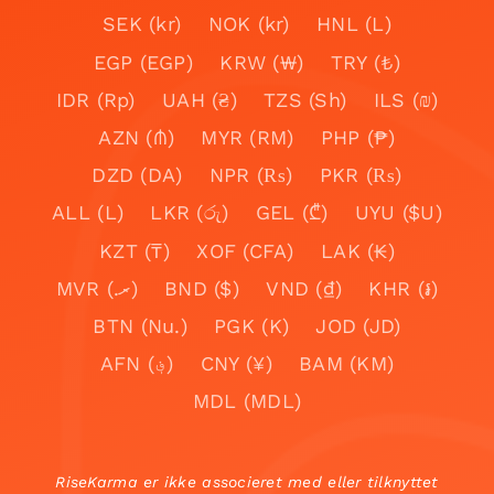
SEK (kr)
NOK (kr)
HNL (L)
EGP (EGP)
KRW (₩)
TRY (₺)
IDR (Rp)
UAH (₴)
TZS (Sh)
ILS (₪)
AZN (₼)
MYR (RM)
PHP (₱)
DZD (DA)
NPR (₨)
PKR (₨)
ALL (L)
LKR (රු)
GEL (₾)
UYU ($U)
KZT (₸)
XOF (CFA)
LAK (₭)
MVR (.ރ)
BND ($)
VND (₫)
KHR (៛)
BTN (Nu.)
PGK (K)
JOD (JD)
AFN (؋)
CNY (¥)
BAM (KM)
MDL (MDL)
RiseKarma er ikke associeret med eller tilknyttet