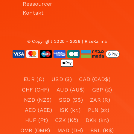
Ressourcer
Kontakt
© Copyright 2020 - 2026 | RiseKarma
EUR (€)
USD ($)
CAD (CAD$)
CHF (CHF)
AUD (AU$)
GBP (£)
NZD (NZ$)
SGD (S$)
ZAR (R)
AED (AED)
ISK (kr.)
PLN (zł)
HUF (Ft)
CZK (Kč)
DKK (kr.)
OMR (OMR)
MAD (DH)
BRL (R$)