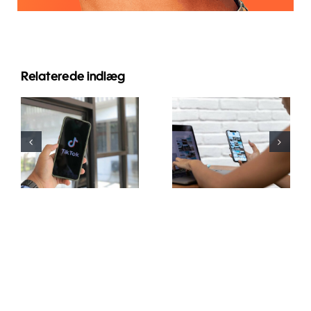
Relaterede indlæg
Top 3
Maksimer
platforme til
Rækkevidde:
at finde
Effektive
idéer til
Tværplatforms
brugergenereret
Postværktøjer
indhold
til 2024
(UGC)