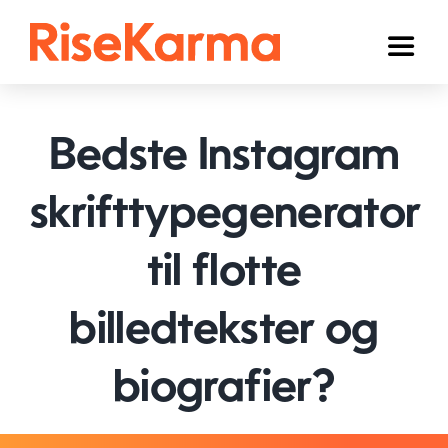
Skip
to
Toggl
content
Naviga
Instagram
Bedste Instagram
TikTok
Facebook
skrifttypegenerator
YouTube
til flotte
Twitter (𝕏)
billedtekster og
Andre
biografier?
Kurv
Dansk