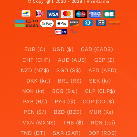
© Copyright 2020 - 2026 | RiseKarma
EUR (€)
USD ($)
CAD (CAD$)
CHF (CHF)
AUD (AU$)
GBP (£)
NZD (NZ$)
SGD (S$)
AED (AED)
DKK (kr.)
BRL (R$)
SEK (kr)
NOK (kr)
BOB (Bs.)
CLP (CLP$)
PAB (B/.)
PYG (₲)
COP (COL$)
PEN (S/)
BZD (BZ$)
MUR (₨)
MXN (MXN$)
THB (฿)
RON (lei)
TND (DT)
SAR (SAR)
DOP (RD$)