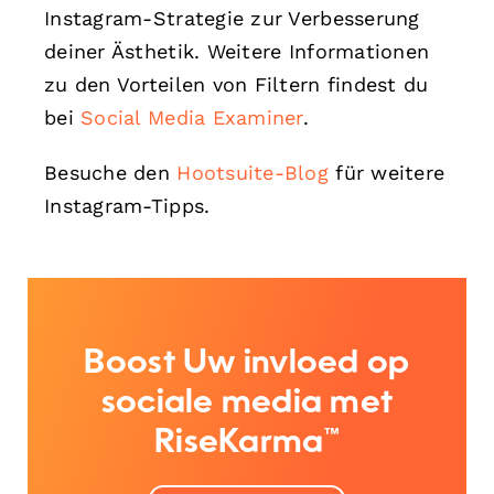
Instagram-Strategie zur Verbesserung
deiner Ästhetik. Weitere Informationen
zu den Vorteilen von Filtern findest du
bei
Social Media Examiner
.
Besuche den
Hootsuite-Blog
für weitere
Instagram-Tipps.
Boost Uw invloed op
sociale media met
RiseKarma™