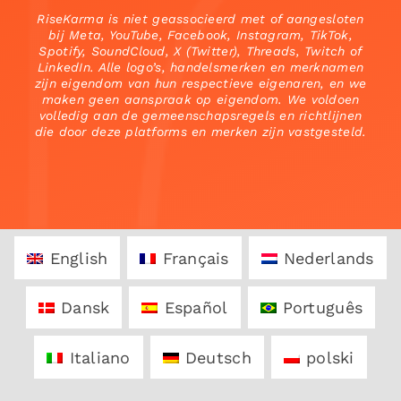
RiseKarma is niet geassocieerd met of aangesloten
bij Meta, YouTube, Facebook, Instagram, TikTok,
Spotify, SoundCloud, X (Twitter), Threads, Twitch of
LinkedIn. Alle logo’s, handelsmerken en merknamen
zijn eigendom van hun respectieve eigenaren, en we
maken geen aanspraak op eigendom. We voldoen
volledig aan de gemeenschapsregels en richtlijnen
die door deze platforms en merken zijn vastgesteld.
English
Français
Nederlands
Dansk
Español
Português
Italiano
Deutsch
polski