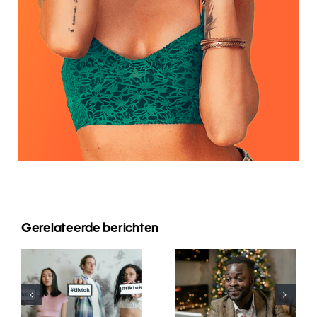
Gerelateerde berichten
Wie man
Beste
Follower auf
Video-
LinkedIn
Bearbeitungs-
verbirgt, um