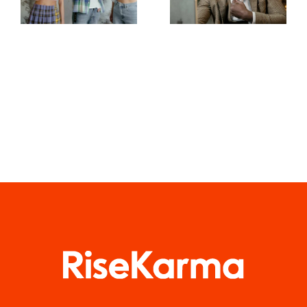
Apps für
die
TikTok-
Privatsphäre
Meisterwerke
zu wahren