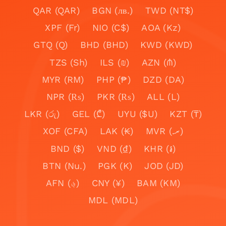
QAR (QAR)
BGN (лв.)
TWD (NT$)
XPF (Fr)
NIO (C$)
AOA (Kz)
GTQ (Q)
BHD (BHD)
KWD (KWD)
TZS (Sh)
ILS (₪)
AZN (₼)
MYR (RM)
PHP (₱)
DZD (DA)
NPR (₨)
PKR (₨)
ALL (L)
LKR (රු)
GEL (₾)
UYU ($U)
KZT (₸)
XOF (CFA)
LAK (₭)
MVR (.ރ)
BND ($)
VND (₫)
KHR (៛)
BTN (Nu.)
PGK (K)
JOD (JD)
AFN (؋)
CNY (¥)
BAM (KM)
MDL (MDL)