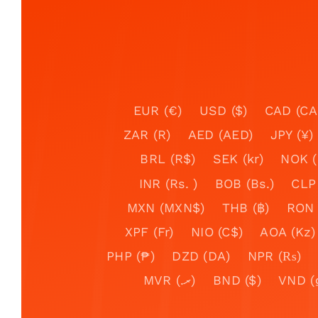
EUR (€)
USD ($)
CAD (CA
ZAR (R)
AED (AED)
JPY (¥)
BRL (R$)
SEK (kr)
NOK (
INR (Rs. )
BOB (Bs.)
CLP
MXN (MXN$)
THB (฿)
RON (
XPF (Fr)
NIO (C$)
AOA (Kz)
PHP (₱)
DZD (DA)
NPR (₨)
MVR (.ރ)
BND ($)
VND (