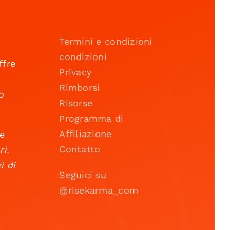
Termini e condizioni
condizioni
ffre
Privacy
Rimborsi
o
Risorse
Programma di
Affiliazione
 e
Contatto
ri.
i di
Seguici su
@risekarma_com