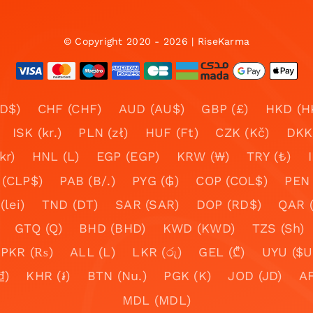
© Copyright 2020 - 2026 | RiseKarma
D$)
CHF (CHF)
AUD (AU$)
GBP (£)
HKD (H
ISK (kr.)
PLN (zł)
HUF (Ft)
CZK (Kč)
DKK 
kr)
HNL (L)
EGP (EGP)
KRW (₩)
TRY (₺)
 (CLP$)
PAB (B/.)
PYG (₲)
COP (COL$)
PEN 
lei)
TND (DT)
SAR (SAR)
DOP (RD$)
QAR 
GTQ (Q)
BHD (BHD)
KWD (KWD)
TZS (Sh)
PKR (₨)
ALL (L)
LKR (රු)
GEL (₾)
UYU ($U
₫)
KHR (៛)
BTN (Nu.)
PGK (K)
JOD (JD)
MDL (MDL)