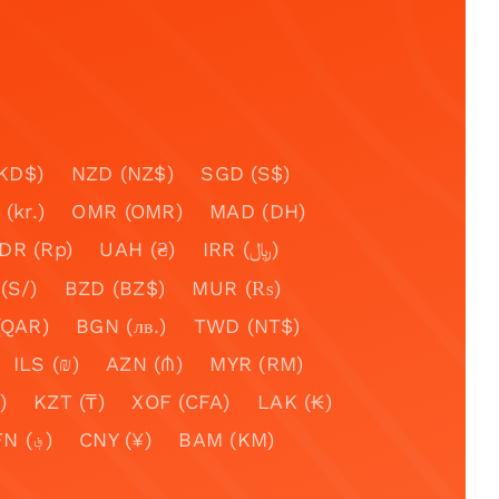
KD$)
NZD (NZ$)
SGD (S$)
(kr.)
OMR (OMR)
MAD (DH)
IDR (Rp)
UAH (₴)
IRR (﷼)
(S/)
BZD (BZ$)
MUR (₨)
(QAR)
BGN (лв.)
TWD (NT$)
ILS (₪)
AZN (₼)
MYR (RM)
)
KZT (₸)
XOF (CFA)
LAK (₭)
AFN (؋)
CNY (¥)
BAM (KM)