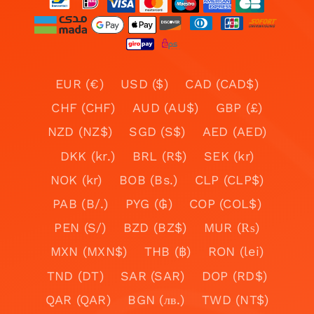
EUR (€)
USD ($)
CAD (CAD$)
CHF (CHF)
AUD (AU$)
GBP (£)
NZD (NZ$)
SGD (S$)
AED (AED)
DKK (kr.)
BRL (R$)
SEK (kr)
NOK (kr)
BOB (Bs.)
CLP (CLP$)
PAB (B/.)
PYG (₲)
COP (COL$)
PEN (S/)
BZD (BZ$)
MUR (₨)
MXN (MXN$)
THB (฿)
RON (lei)
TND (DT)
SAR (SAR)
DOP (RD$)
QAR (QAR)
BGN (лв.)
TWD (NT$)