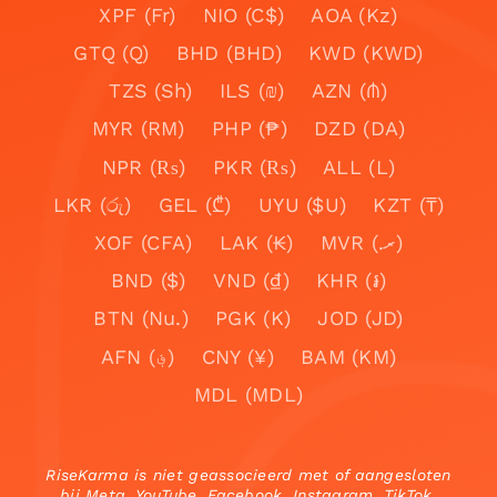
XPF (Fr)
NIO (C$)
AOA (Kz)
GTQ (Q)
BHD (BHD)
KWD (KWD)
TZS (Sh)
ILS (₪)
AZN (₼)
MYR (RM)
PHP (₱)
DZD (DA)
NPR (₨)
PKR (₨)
ALL (L)
LKR (රු)
GEL (₾)
UYU ($U)
KZT (₸)
XOF (CFA)
LAK (₭)
MVR (.ރ)
BND ($)
VND (₫)
KHR (៛)
BTN (Nu.)
PGK (K)
JOD (JD)
AFN (؋)
CNY (¥)
BAM (KM)
MDL (MDL)
RiseKarma is niet geassocieerd met of aangesloten
bij Meta, YouTube, Facebook, Instagram, TikTok,