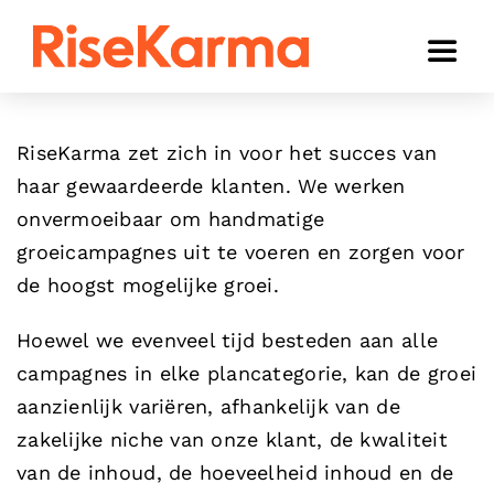
Skip
to
Toggl
content
Naviga
Instagram
RiseKarma zet zich in voor het succes van
TikTok
haar gewaardeerde klanten. We werken
onvermoeibaar om handmatige
Facebook
groeicampagnes uit te voeren en zorgen voor
YouTube
de hoogst mogelijke groei.
Twitter (𝕏)
Hoewel we evenveel tijd besteden aan alle
Anderen
campagnes in elke plancategorie, kan de groei
aanzienlijk variëren, afhankelijk van de
Winkelwagen
zakelijke niche van onze klant, de kwaliteit
van de inhoud, de hoeveelheid inhoud en de
Nederlands