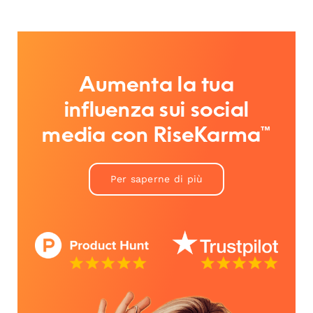
Aumenta la tua
influenza sui social
media con RiseKarma™
Per saperne di più