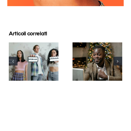
Articoli correlati
Migliori app
Come
di editing
nascondere i
video per
follower su
creare
LinkedIn per
capolavori
proteggere
su TikTok
la privacy