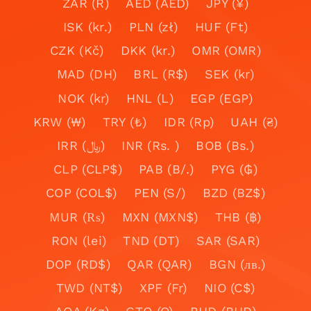
ZAR (R)
AED (AED)
JPY (¥)
ISK (kr.)
PLN (zł)
HUF (Ft)
CZK (Kč)
DKK (kr.)
OMR (OMR)
MAD (DH)
BRL (R$)
SEK (kr)
NOK (kr)
HNL (L)
EGP (EGP)
KRW (₩)
TRY (₺)
IDR (Rp)
UAH (₴)
IRR (﷼)
INR (Rs. )
BOB (Bs.)
CLP (CLP$)
PAB (B/.)
PYG (₲)
COP (COL$)
PEN (S/)
BZD (BZ$)
MUR (₨)
MXN (MXN$)
THB (฿)
RON (lei)
TND (DT)
SAR (SAR)
DOP (RD$)
QAR (QAR)
BGN (лв.)
TWD (NT$)
XPF (Fr)
NIO (C$)