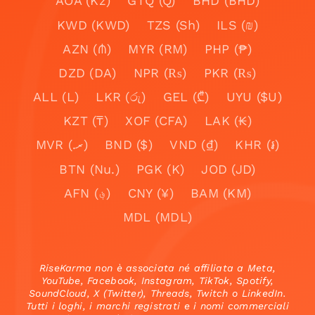
AOA (Kz)
GTQ (Q)
BHD (BHD)
KWD (KWD)
TZS (Sh)
ILS (₪)
AZN (₼)
MYR (RM)
PHP (₱)
DZD (DA)
NPR (₨)
PKR (₨)
ALL (L)
LKR (රු)
GEL (₾)
UYU ($U)
KZT (₸)
XOF (CFA)
LAK (₭)
MVR (.ރ)
BND ($)
VND (₫)
KHR (៛)
BTN (Nu.)
PGK (K)
JOD (JD)
AFN (؋)
CNY (¥)
BAM (KM)
MDL (MDL)
RiseKarma non è associata né affiliata a Meta,
YouTube, Facebook, Instagram, TikTok, Spotify,
SoundCloud, X (Twitter), Threads, Twitch o LinkedIn.
Tutti i loghi, i marchi registrati e i nomi commerciali