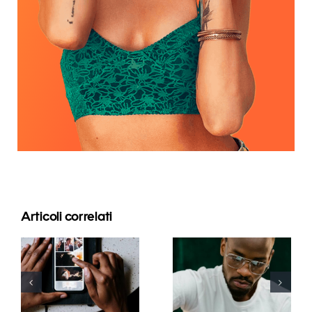
Articoli correlati
Le migliori
app per
I 17 migliori
animare
consigli
foto e
avanzati per
rendere
comprendere