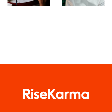
coinvolgenti
l’algoritmo
i post su
di TikTok
Facebook