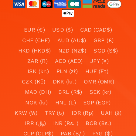
EUR (€)
USD ($)
CAD (CAD$)
CHF (CHF)
AUD (AU$)
GBP (£)
HKD (HKD$)
NZD (NZ$)
SGD (S$)
ZAR (R)
AED (AED)
JPY (¥)
ISK (kr.)
PLN (zł)
HUF (Ft)
CZK (Kč)
DKK (kr.)
OMR (OMR)
MAD (DH)
BRL (R$)
SEK (kr)
NOK (kr)
HNL (L)
EGP (EGP)
KRW (₩)
TRY (₺)
IDR (Rp)
UAH (₴)
IRR (﷼)
INR (Rs. )
BOB (Bs.)
CLP (CLP$)
PAB (B/.)
PYG (₲)