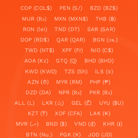
COP (COL$)
PEN (S/)
BZD (BZ$)
MUR (₨)
MXN (MXN$)
THB (฿)
RON (lei)
TND (DT)
SAR (SAR)
DOP (RD$)
QAR (QAR)
BGN (лв.)
TWD (NT$)
XPF (Fr)
NIO (C$)
AOA (Kz)
GTQ (Q)
BHD (BHD)
KWD (KWD)
TZS (Sh)
ILS (₪)
AZN (₼)
MYR (RM)
PHP (₱)
DZD (DA)
NPR (₨)
PKR (₨)
ALL (L)
LKR (රු)
GEL (₾)
UYU ($U)
KZT (₸)
XOF (CFA)
LAK (₭)
MVR (.ރ)
BND ($)
VND (₫)
KHR (៛)
BTN (Nu.)
PGK (K)
JOD (JD)