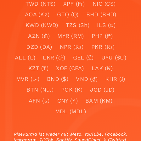
TWD (NT$)
XPF (Fr)
NIO (C$)
AOA (Kz)
GTQ (Q)
BHD (BHD)
KWD (KWD)
TZS (Sh)
ILS (₪)
AZN (₼)
MYR (RM)
PHP (₱)
DZD (DA)
NPR (₨)
PKR (₨)
ALL (L)
LKR (රු)
GEL (₾)
UYU ($U)
KZT (₸)
XOF (CFA)
LAK (₭)
MVR (.ރ)
BND ($)
VND (₫)
KHR (៛)
BTN (Nu.)
PGK (K)
JOD (JD)
AFN (؋)
CNY (¥)
BAM (KM)
MDL (MDL)
RiseKarma ist weder mit Meta, YouTube, Facebook,
Instagram, TikTok, Spotify, SoundCloud, X (Twitter),