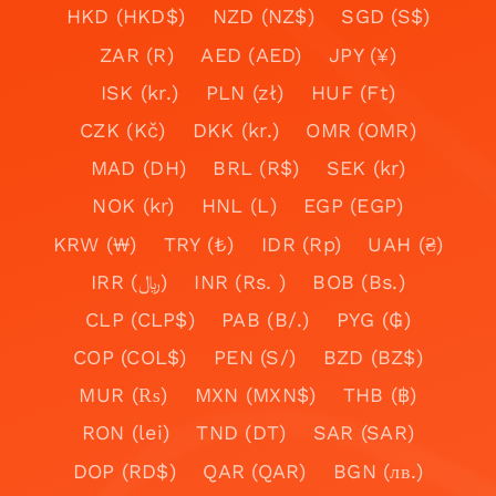
HKD (HKD$)
NZD (NZ$)
SGD (S$)
ZAR (R)
AED (AED)
JPY (¥)
ISK (kr.)
PLN (zł)
HUF (Ft)
CZK (Kč)
DKK (kr.)
OMR (OMR)
MAD (DH)
BRL (R$)
SEK (kr)
NOK (kr)
HNL (L)
EGP (EGP)
KRW (₩)
TRY (₺)
IDR (Rp)
UAH (₴)
IRR (﷼)
INR (Rs. )
BOB (Bs.)
CLP (CLP$)
PAB (B/.)
PYG (₲)
COP (COL$)
PEN (S/)
BZD (BZ$)
MUR (₨)
MXN (MXN$)
THB (฿)
RON (lei)
TND (DT)
SAR (SAR)
DOP (RD$)
QAR (QAR)
BGN (лв.)