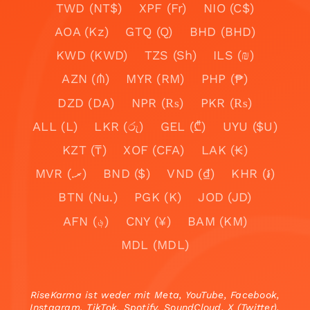
TWD (NT$)
XPF (Fr)
NIO (C$)
AOA (Kz)
GTQ (Q)
BHD (BHD)
KWD (KWD)
TZS (Sh)
ILS (₪)
AZN (₼)
MYR (RM)
PHP (₱)
DZD (DA)
NPR (₨)
PKR (₨)
ALL (L)
LKR (රු)
GEL (₾)
UYU ($U)
KZT (₸)
XOF (CFA)
LAK (₭)
MVR (.ރ)
BND ($)
VND (₫)
KHR (៛)
BTN (Nu.)
PGK (K)
JOD (JD)
AFN (؋)
CNY (¥)
BAM (KM)
MDL (MDL)
RiseKarma ist weder mit Meta, YouTube, Facebook,
Instagram, TikTok, Spotify, SoundCloud, X (Twitter),