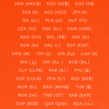
HKD (HKD$)
NZD (NZ$)
SGD (S$)
ZAR (R)
AED (AED)
JPY (¥)
ISK (kr.)
PLN (zł)
HUF (Ft)
CZK (Kč)
DKK (kr.)
OMR (OMR)
MAD (DH)
BRL (R$)
SEK (kr)
NOK (kr)
HNL (L)
EGP (EGP)
KRW (₩)
TRY (₺)
IDR (Rp)
UAH (₴)
IRR (﷼)
INR (Rs. )
BOB (Bs.)
CLP (CLP$)
PAB (B/.)
PYG (₲)
COP (COL$)
PEN (S/)
BZD (BZ$)
MUR (₨)
MXN (MXN$)
THB (฿)
RON (lei)
TND (DT)
SAR (SAR)
DOP (RD$)
QAR (QAR)
BGN (лв.)