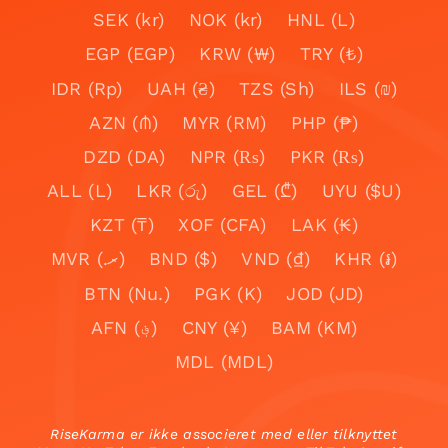
SEK (kr)
NOK (kr)
HNL (L)
EGP (EGP)
KRW (₩)
TRY (₺)
IDR (Rp)
UAH (₴)
TZS (Sh)
ILS (₪)
AZN (₼)
MYR (RM)
PHP (₱)
DZD (DA)
NPR (₨)
PKR (₨)
ALL (L)
LKR (රු)
GEL (₾)
UYU ($U)
KZT (₸)
XOF (CFA)
LAK (₭)
MVR (.ރ)
BND ($)
VND (₫)
KHR (៛)
BTN (Nu.)
PGK (K)
JOD (JD)
AFN (؋)
CNY (¥)
BAM (KM)
MDL (MDL)
RiseKarma er ikke associeret med eller tilknyttet