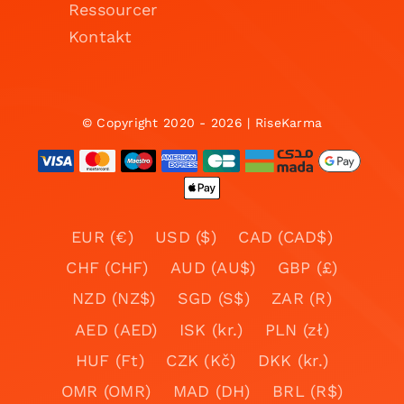
Ressourcer
Kontakt
© Copyright 2020 - 2026 | RiseKarma
EUR (€)
USD ($)
CAD (CAD$)
CHF (CHF)
AUD (AU$)
GBP (£)
NZD (NZ$)
SGD (S$)
ZAR (R)
AED (AED)
ISK (kr.)
PLN (zł)
HUF (Ft)
CZK (Kč)
DKK (kr.)
OMR (OMR)
MAD (DH)
BRL (R$)