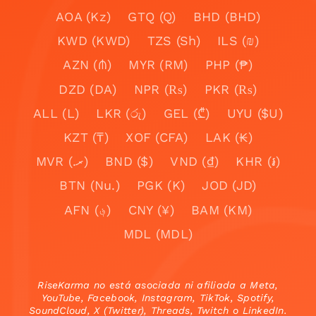
AOA (Kz)
GTQ (Q)
BHD (BHD)
KWD (KWD)
TZS (Sh)
ILS (₪)
AZN (₼)
MYR (RM)
PHP (₱)
DZD (DA)
NPR (₨)
PKR (₨)
ALL (L)
LKR (රු)
GEL (₾)
UYU ($U)
KZT (₸)
XOF (CFA)
LAK (₭)
MVR (.ރ)
BND ($)
VND (₫)
KHR (៛)
BTN (Nu.)
PGK (K)
JOD (JD)
AFN (؋)
CNY (¥)
BAM (KM)
MDL (MDL)
RiseKarma no está asociada ni afiliada a Meta,
YouTube, Facebook, Instagram, TikTok, Spotify,
SoundCloud, X (Twitter), Threads, Twitch o LinkedIn.