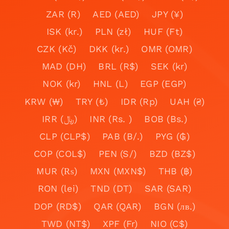
ZAR (R)
AED (AED)
JPY (¥)
ISK (kr.)
PLN (zł)
HUF (Ft)
CZK (Kč)
DKK (kr.)
OMR (OMR)
MAD (DH)
BRL (R$)
SEK (kr)
NOK (kr)
HNL (L)
EGP (EGP)
KRW (₩)
TRY (₺)
IDR (Rp)
UAH (₴)
IRR (﷼)
INR (Rs. )
BOB (Bs.)
CLP (CLP$)
PAB (B/.)
PYG (₲)
COP (COL$)
PEN (S/)
BZD (BZ$)
MUR (₨)
MXN (MXN$)
THB (฿)
RON (lei)
TND (DT)
SAR (SAR)
DOP (RD$)
QAR (QAR)
BGN (лв.)
TWD (NT$)
XPF (Fr)
NIO (C$)