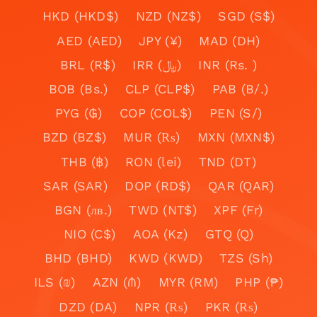
HKD (HKD$)
NZD (NZ$)
SGD (S$)
AED (AED)
JPY (¥)
MAD (DH)
BRL (R$)
IRR (﷼)
INR (Rs. )
BOB (Bs.)
CLP (CLP$)
PAB (B/.)
PYG (₲)
COP (COL$)
PEN (S/)
BZD (BZ$)
MUR (₨)
MXN (MXN$)
THB (฿)
RON (lei)
TND (DT)
SAR (SAR)
DOP (RD$)
QAR (QAR)
BGN (лв.)
TWD (NT$)
XPF (Fr)
NIO (C$)
AOA (Kz)
GTQ (Q)
BHD (BHD)
KWD (KWD)
TZS (Sh)
ILS (₪)
AZN (₼)
MYR (RM)
PHP (₱)
DZD (DA)
NPR (₨)
PKR (₨)