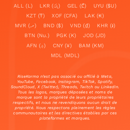
ALL (L)
LKR (රු)
GEL (₾)
UYU ($U)
KZT (₸)
XOF (CFA)
LAK (₭)
MVR (.ރ)
BND ($)
VND (₫)
KHR (៛)
BTN (Nu.)
PGK (K)
JOD (JD)
AFN (؋)
CNY (¥)
BAM (KM)
MDL (MDL)
RiseKarma n’est pas associé ou affilié à Meta,
YouTube, Facebook, Instagram, TikTok, Spotify,
SoundCloud, X (Twitter), Threads, Twitch ou LinkedIn.
Tous les logos, marques déposées et noms de
marque sont la propriété de leurs propriétaires
respectifs, et nous ne revendiquons aucun droit de
propriété. Nous respectons pleinement les règles
communautaires et les directives établies par ces
plateformes et marques.