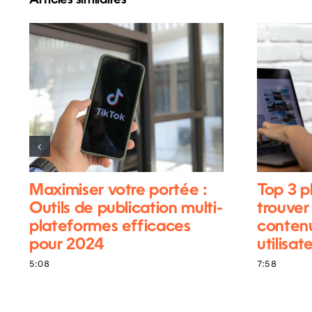
Maximiser votre portée :
Top 3 p
Outils de publication multi-
trouver
plateformes efficaces
contenu
pour 2024
utilisat
5:08
7:58