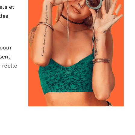
els et
des
 pour
sent
 réelle