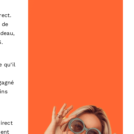
rect.
 de
adeau,
$.
 qu’il
 gagné
ins
irect
sent