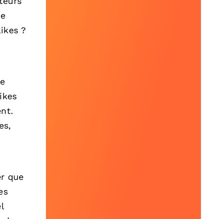
teurs
de
likes ?
de
ikes
nt.
es,
er que
es
l