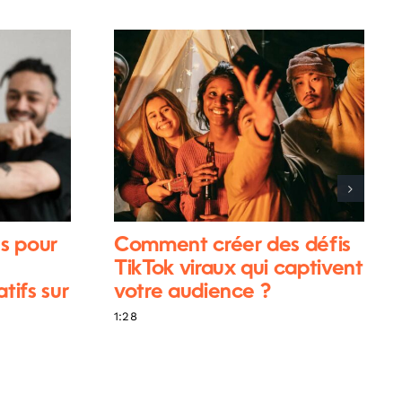
s pour
Comment créer des défis
TikTok viraux qui captivent
ifs sur
votre audience ?
1:28