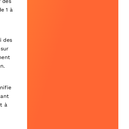
r des
e 1 à
i des
 sur
ment
n.
nifie
tant
t à