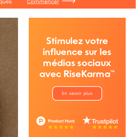
iques
Commencer
Stimulez votre
influence sur les
médias sociaux
avec RiseKarma™
En savoir plus