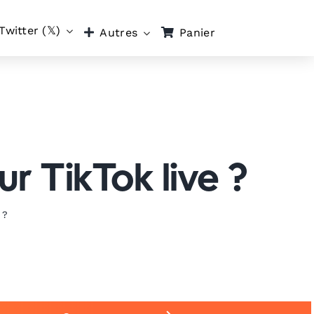
Twitter (𝕏)
Panier
Autres
r TikTok live ?
 ?