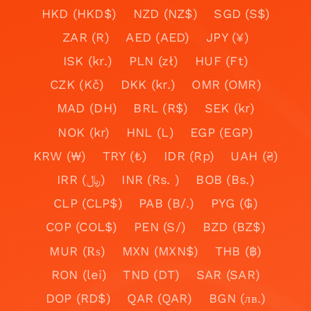
HKD (HKD$)
NZD (NZ$)
SGD (S$)
ZAR (R)
AED (AED)
JPY (¥)
ISK (kr.)
PLN (zł)
HUF (Ft)
CZK (Kč)
DKK (kr.)
OMR (OMR)
MAD (DH)
BRL (R$)
SEK (kr)
NOK (kr)
HNL (L)
EGP (EGP)
KRW (₩)
TRY (₺)
IDR (Rp)
UAH (₴)
IRR (﷼)
INR (Rs. )
BOB (Bs.)
CLP (CLP$)
PAB (B/.)
PYG (₲)
COP (COL$)
PEN (S/)
BZD (BZ$)
MUR (₨)
MXN (MXN$)
THB (฿)
RON (lei)
TND (DT)
SAR (SAR)
DOP (RD$)
QAR (QAR)
BGN (лв.)