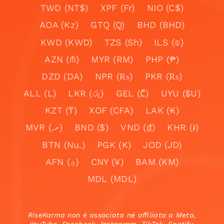
TWD (NT$)
XPF (Fr)
NIO (C$)
AOA (Kz)
GTQ (Q)
BHD (BHD)
KWD (KWD)
TZS (Sh)
ILS (₪)
AZN (₼)
MYR (RM)
PHP (₱)
DZD (DA)
NPR (₨)
PKR (₨)
ALL (L)
LKR (රු)
GEL (₾)
UYU ($U)
KZT (₸)
XOF (CFA)
LAK (₭)
MVR (.ރ)
BND ($)
VND (₫)
KHR (៛)
BTN (Nu.)
PGK (K)
JOD (JD)
AFN (؋)
CNY (¥)
BAM (KM)
MDL (MDL)
RiseKarma non è associata né affiliata a Meta,