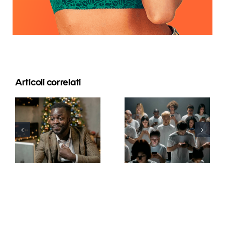
Articoli correlati
Consigli per
Come
creare
nascondere i
annunci
follower su
Facebook
LinkedIn per
straordinari
proteggere
che
la privacy
convertano