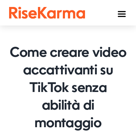
Skip
to
Toggl
content
Naviga
Instagram
TikTok
Come creare video
Facebook
accattivanti su
YouTube
TikTok senza
Twitter (𝕏)
Altri
abilità di
Carrello
montaggio
Italiano