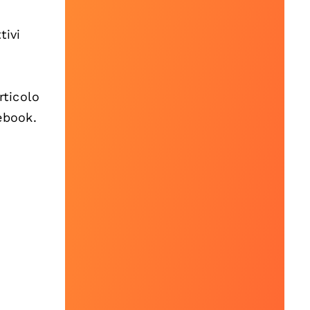
tivi
o
rticolo
ebook.