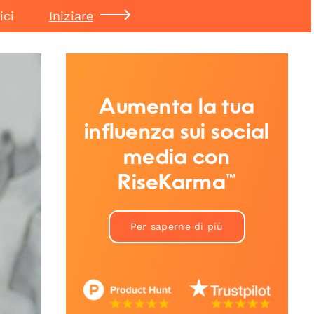
ici
Iniziare
Aumenta la tua
influenza sui social
media con
RiseKarma™
Per saperne di più