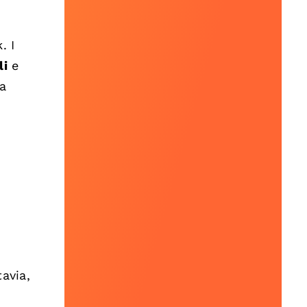
. I
li
e
da
avia,