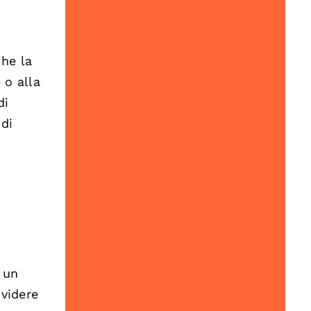
he la
 o alla
di
 di
 un
ividere