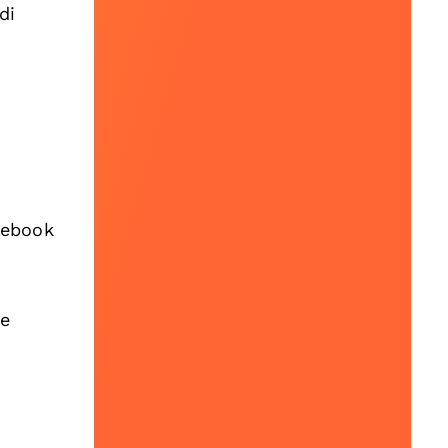
di
cebook
ù
he