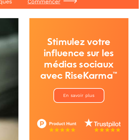
iques
Commencer
Stimulez votre
influence sur les
médias sociaux
avec RiseKarma™
En savoir plus