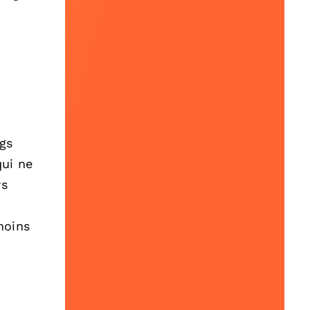
ags
qui ne
rs
moins