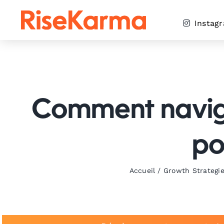
Skip
to
Instag
content
Comment navigu
po
Accueil
/
Growth Strategi