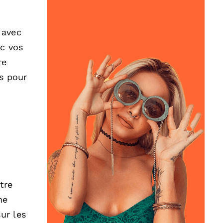
 avec
ec vos
re
s pour
tre
me
ur les