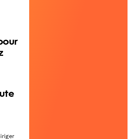
 pour
z
aute
iriger