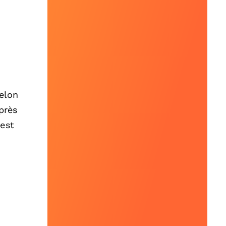
Selon
près
 est
e