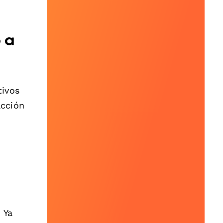
 a
tivos
acción
 Ya