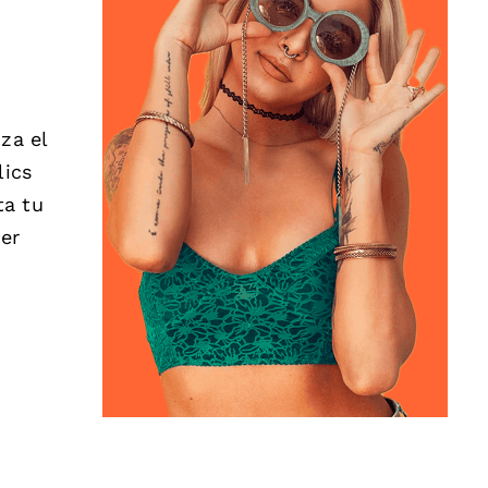
za el
lics
ta tu
der