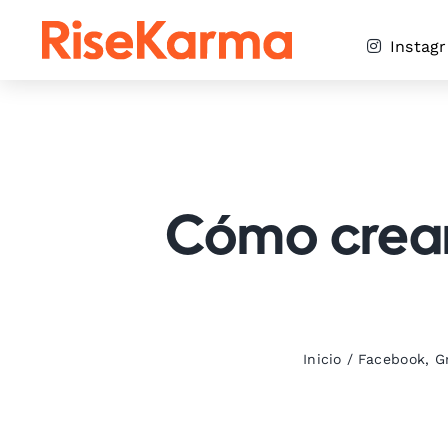
Skip
to
Instag
content
Cómo crear
Inicio
/
Facebook
,
G