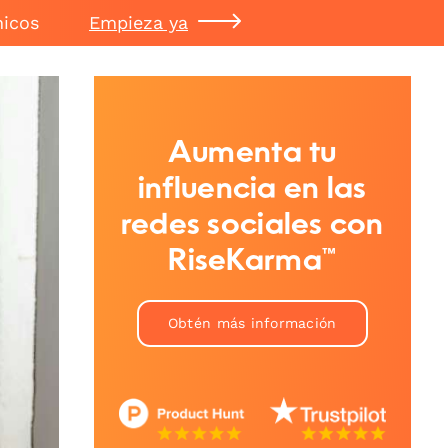
nicos
Empieza ya
Aumenta tu
influencia en las
redes sociales con
RiseKarma™
Obtén más información