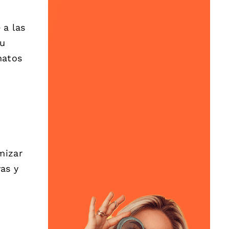
 a las
tu
matos
mizar
as y