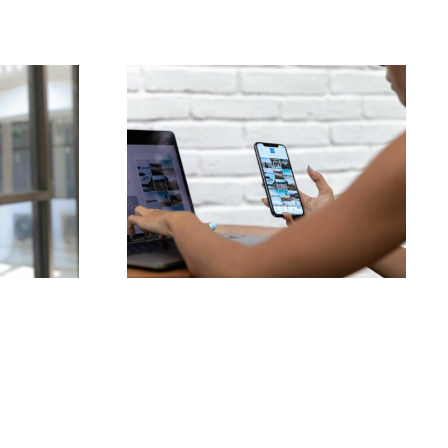
Las 3 mejores
ance:
plataformas para
s
encontrar ideas de
e
UGC (Contenido
uzada
Generado por
Usuarios)