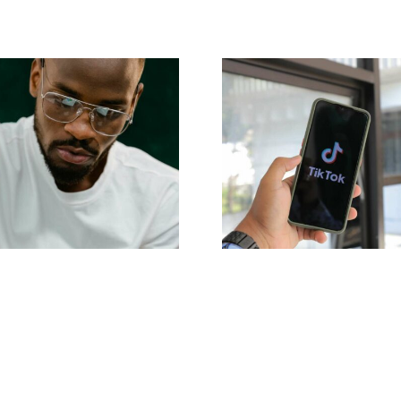
as 17 mejores
Maximizar el alc
estrategias
Herramienta
vanzadas para
efectivas d
mejorar la
publicación cr
mprensión del
para 2024
oritmo de TikTok