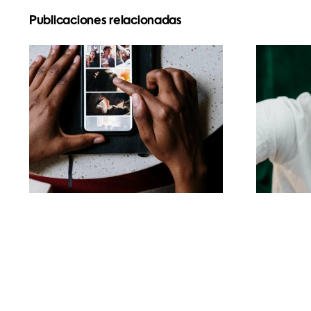
Publicaciones relacionadas
L
Las mejores apps
para animar fotos y
a
crear publicaciones
atractivas en
co
Facebook
alg