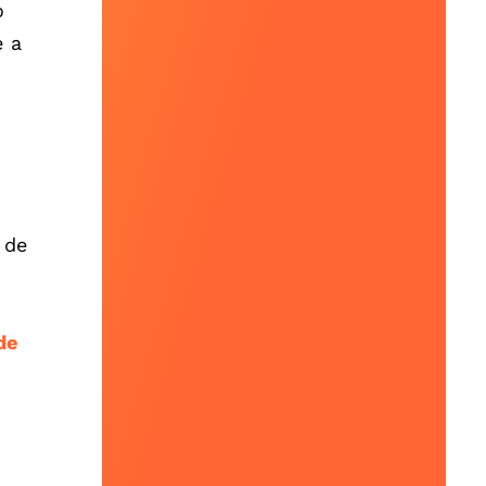
o
e a
 de
de