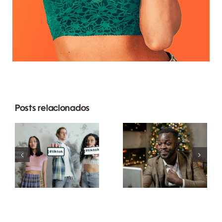
Posts relacionados
Melhores
Como
aplicativos
ocultar
de edição
seguidores
de vídeo
no LinkedIn
para criar
para manter
obras-
a
primas no
privacidade
TikTok