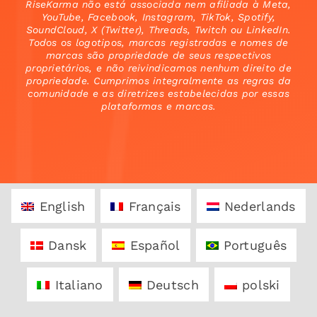
RiseKarma não está associada nem afiliada à Meta,
YouTube, Facebook, Instagram, TikTok, Spotify,
SoundCloud, X (Twitter), Threads, Twitch ou LinkedIn.
Todos os logotipos, marcas registradas e nomes de
marcas são propriedade de seus respectivos
proprietários, e não reivindicamos nenhum direito de
propriedade. Cumprimos integralmente as regras da
comunidade e as diretrizes estabelecidas por essas
plataformas e marcas.
English
Français
Nederlands
Dansk
Español
Português
Italiano
Deutsch
polski