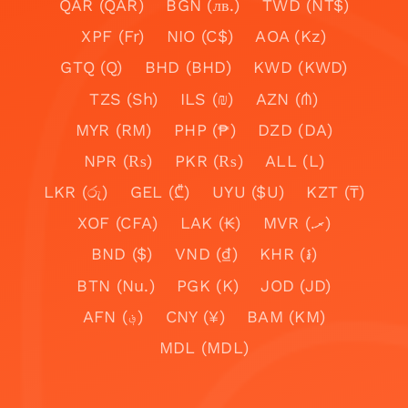
QAR (QAR)
BGN (лв.)
TWD (NT$)
XPF (Fr)
NIO (C$)
AOA (Kz)
GTQ (Q)
BHD (BHD)
KWD (KWD)
TZS (Sh)
ILS (₪)
AZN (₼)
MYR (RM)
PHP (₱)
DZD (DA)
NPR (₨)
PKR (₨)
ALL (L)
LKR (රු)
GEL (₾)
UYU ($U)
KZT (₸)
XOF (CFA)
LAK (₭)
MVR (.ރ)
BND ($)
VND (₫)
KHR (៛)
BTN (Nu.)
PGK (K)
JOD (JD)
AFN (؋)
CNY (¥)
BAM (KM)
MDL (MDL)