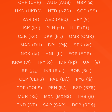
CHF (CHF)
AUD (AU$)
GBP (£)
HKD (HKD$)
NZD (NZ$)
SGD (S$)
ZAR (R)
AED (AED)
JPY (¥)
ISK (kr.)
PLN (zł)
HUF (Ft)
CZK (Kč)
DKK (kr.)
OMR (OMR)
MAD (DH)
BRL (R$)
SEK (kr)
NOK (kr)
HNL (L)
EGP (EGP)
KRW (₩)
TRY (₺)
IDR (Rp)
UAH (₴)
IRR (﷼)
INR (Rs. )
BOB (Bs.)
CLP (CLP$)
PAB (B/.)
PYG (₲)
COP (COL$)
PEN (S/)
BZD (BZ$)
MUR (₨)
MXN (MXN$)
THB (฿)
TND (DT)
SAR (SAR)
DOP (RD$)