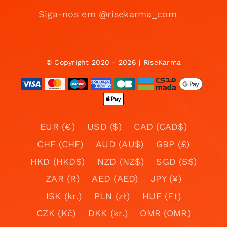
Siga-nos em @risekarma_com
© Copyright 2020 - 2026 | RiseKarma
EUR (€)
USD ($)
CAD (CAD$)
CHF (CHF)
AUD (AU$)
GBP (£)
HKD (HKD$)
NZD (NZ$)
SGD (S$)
ZAR (R)
AED (AED)
JPY (¥)
ISK (kr.)
PLN (zł)
HUF (Ft)
CZK (Kč)
DKK (kr.)
OMR (OMR)