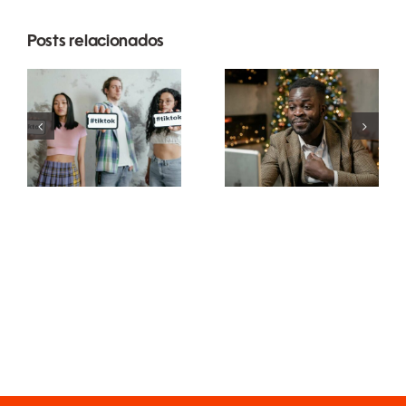
Posts relacionados
Melhores
Como
aplicativos
ocultar
de edição
seguidores
de vídeo
no LinkedIn
para criar
para manter
obras-
a
primas no
privacidade
TikTok