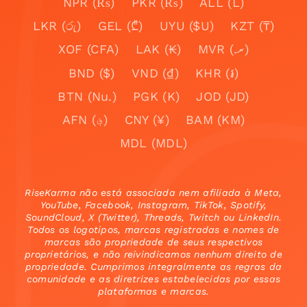
NPR (₨)
PKR (₨)
ALL (L)
LKR (රු)
GEL (₾)
UYU ($U)
KZT (₸)
XOF (CFA)
LAK (₭)
MVR (.ރ)
BND ($)
VND (₫)
KHR (៛)
BTN (Nu.)
PGK (K)
JOD (JD)
AFN (؋)
CNY (¥)
BAM (KM)
MDL (MDL)
RiseKarma não está associada nem afiliada à Meta,
YouTube, Facebook, Instagram, TikTok, Spotify,
SoundCloud, X (Twitter), Threads, Twitch ou LinkedIn.
Todos os logotipos, marcas registradas e nomes de
marcas são propriedade de seus respectivos
proprietários, e não reivindicamos nenhum direito de
propriedade. Cumprimos integralmente as regras da
comunidade e as diretrizes estabelecidas por essas
plataformas e marcas.