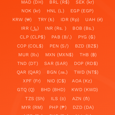
MAD (DH)
BRL (R$)
SEK (kr)
NOK (kr)
HNL (L)
EGP (EGP)
KRW (₩)
TRY (₺)
IDR (Rp)
UAH (₴)
IRR (﷼)
INR (Rs. )
BOB (Bs.)
CLP (CLP$)
PAB (B/.)
PYG (₲)
COP (COL$)
PEN (S/)
BZD (BZ$)
MUR (₨)
MXN (MXN$)
THB (฿)
TND (DT)
SAR (SAR)
DOP (RD$)
QAR (QAR)
BGN (лв.)
TWD (NT$)
XPF (Fr)
NIO (C$)
AOA (Kz)
GTQ (Q)
BHD (BHD)
KWD (KWD)
TZS (Sh)
ILS (₪)
AZN (₼)
MYR (RM)
PHP (₱)
DZD (DA)