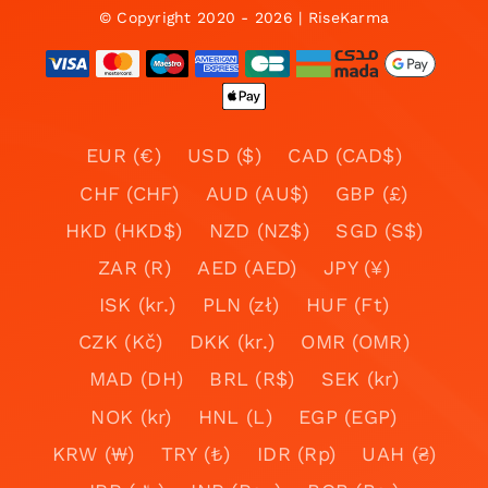
© Copyright 2020 - 2026 | RiseKarma
EUR (€)
USD ($)
CAD (CAD$)
CHF (CHF)
AUD (AU$)
GBP (£)
HKD (HKD$)
NZD (NZ$)
SGD (S$)
ZAR (R)
AED (AED)
JPY (¥)
ISK (kr.)
PLN (zł)
HUF (Ft)
CZK (Kč)
DKK (kr.)
OMR (OMR)
MAD (DH)
BRL (R$)
SEK (kr)
NOK (kr)
HNL (L)
EGP (EGP)
KRW (₩)
TRY (₺)
IDR (Rp)
UAH (₴)