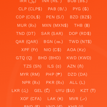
IRR (﷼)
INR (Rs. )
BOB (Bs.)
CLP (CLP$)
PAB (B/.)
PYG (₲)
COP (COL$)
PEN (S/)
BZD (BZ$)
MUR (₨)
MXN (MXN$)
THB (฿)
TND (DT)
SAR (SAR)
DOP (RD$)
QAR (QAR)
BGN (лв.)
TWD (NT$)
XPF (Fr)
NIO (C$)
AOA (Kz)
GTQ (Q)
BHD (BHD)
KWD (KWD)
TZS (Sh)
ILS (₪)
AZN (₼)
MYR (RM)
PHP (₱)
DZD (DA)
NPR (₨)
PKR (₨)
ALL (L)
LKR (රු)
GEL (₾)
UYU ($U)
KZT (₸)
XOF (CFA)
LAK (₭)
MVR (.ރ)
BND ($)
VND (₫)
KHR (៛)