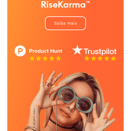
RiseKarma™
Saiba mais