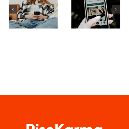
para
para usar
aumentar a
filtros de
visibilidade
realidade
de grupos
aumentada
no
nas redes
Facebook
sociais
este ano