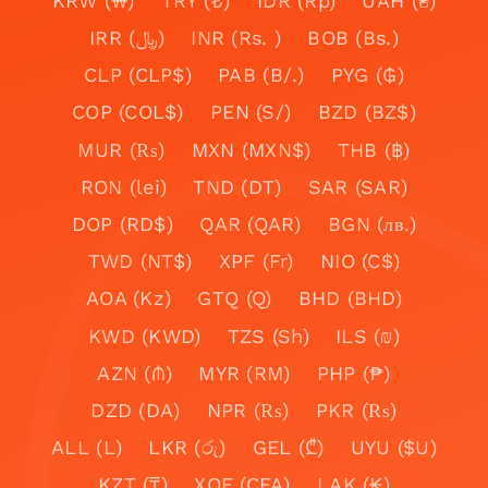
KRW (₩)
TRY (₺)
IDR (Rp)
UAH (₴)
IRR (﷼)
INR (Rs. )
BOB (Bs.)
CLP (CLP$)
PAB (B/.)
PYG (₲)
COP (COL$)
PEN (S/)
BZD (BZ$)
MUR (₨)
MXN (MXN$)
THB (฿)
RON (lei)
TND (DT)
SAR (SAR)
DOP (RD$)
QAR (QAR)
BGN (лв.)
TWD (NT$)
XPF (Fr)
NIO (C$)
AOA (Kz)
GTQ (Q)
BHD (BHD)
KWD (KWD)
TZS (Sh)
ILS (₪)
AZN (₼)
MYR (RM)
PHP (₱)
DZD (DA)
NPR (₨)
PKR (₨)
ALL (L)
LKR (රු)
GEL (₾)
UYU ($U)
KZT (₸)
XOF (CFA)
LAK (₭)