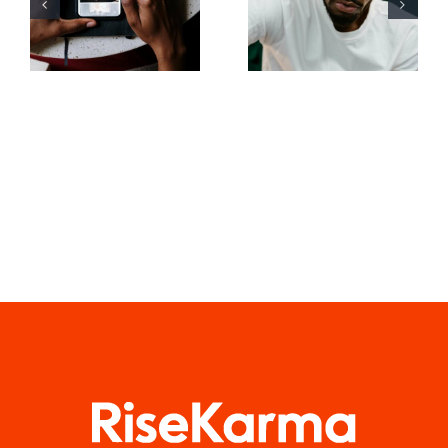
y crear
para mejorar
publicaciones
la
atractivas
comprensión
en
del
Facebook
algoritmo
de TikTok