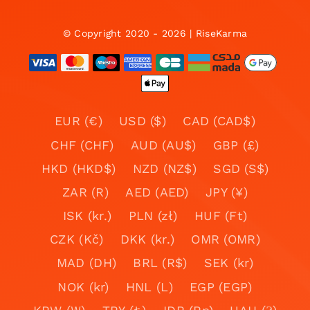
© Copyright 2020 - 2026 | RiseKarma
EUR (€)
USD ($)
CAD (CAD$)
CHF (CHF)
AUD (AU$)
GBP (£)
HKD (HKD$)
NZD (NZ$)
SGD (S$)
ZAR (R)
AED (AED)
JPY (¥)
ISK (kr.)
PLN (zł)
HUF (Ft)
CZK (Kč)
DKK (kr.)
OMR (OMR)
MAD (DH)
BRL (R$)
SEK (kr)
NOK (kr)
HNL (L)
EGP (EGP)