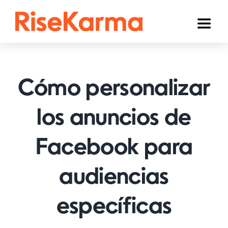
Skip
to
Toggl
content
Naviga
Instagram
TikTok
Cómo personalizar
YouTube
los anuncios de
Facebook
Facebook para
Twitter (𝕏)
Otros
audiencias
Carrito
específicas
Español