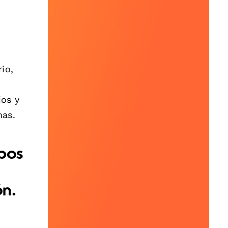
io,
os y
mas.
ipos
ón.