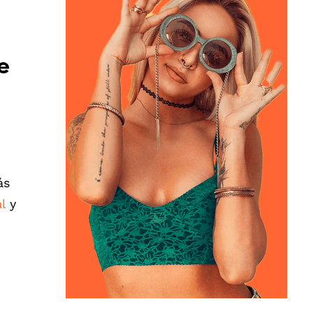
e
ás
l
y