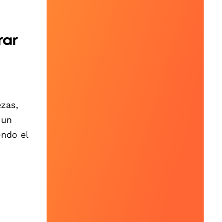
rar
ezas,
 un
endo el