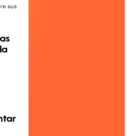
re sus
as
la
ntar