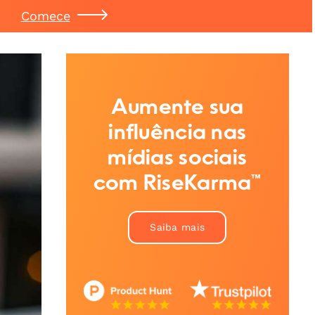
Comece
Aumente sua
influência nas
mídias sociais
com RiseKarma™
Saiba mais