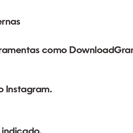
ernas
erramentas como
DownloadGr
o Instagram.
indicado.