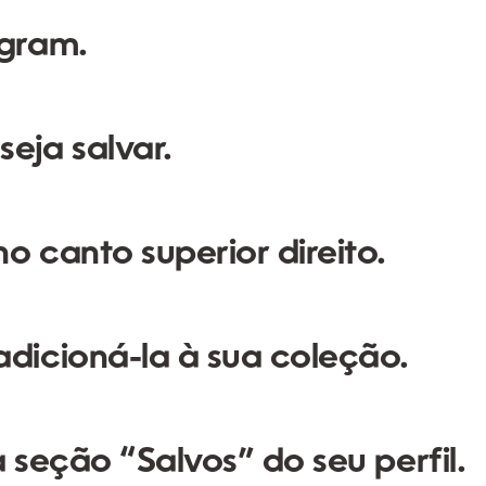
agram.
eja salvar.
o canto superior direito.
adicioná-la à sua coleção.
 seção “Salvos” do seu perfil.