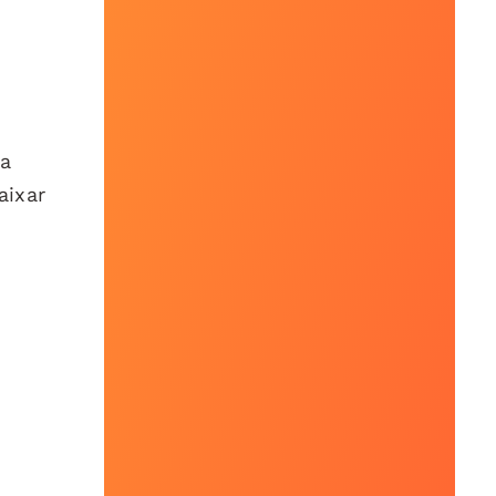
 a
aixar