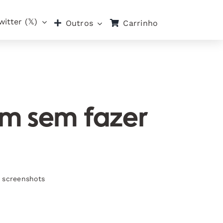
witter (𝕏)
Carrinho
Outros
am sem fazer
 screenshots