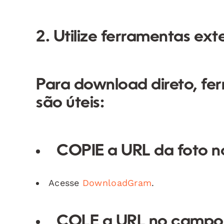
2. Utilize ferramentas ext
Para download direto, f
são úteis:
COPIE a URL da foto n
Acesse
DownloadGram
.
COLE a URL no campo 