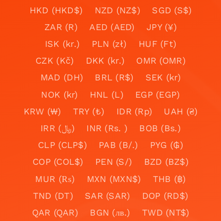
HKD (HKD$)
NZD (NZ$)
SGD (S$)
ZAR (R)
AED (AED)
JPY (¥)
ISK (kr.)
PLN (zł)
HUF (Ft)
CZK (Kč)
DKK (kr.)
OMR (OMR)
MAD (DH)
BRL (R$)
SEK (kr)
NOK (kr)
HNL (L)
EGP (EGP)
KRW (₩)
TRY (₺)
IDR (Rp)
UAH (₴)
IRR (﷼)
INR (Rs. )
BOB (Bs.)
CLP (CLP$)
PAB (B/.)
PYG (₲)
COP (COL$)
PEN (S/)
BZD (BZ$)
MUR (₨)
MXN (MXN$)
THB (฿)
TND (DT)
SAR (SAR)
DOP (RD$)
QAR (QAR)
BGN (лв.)
TWD (NT$)