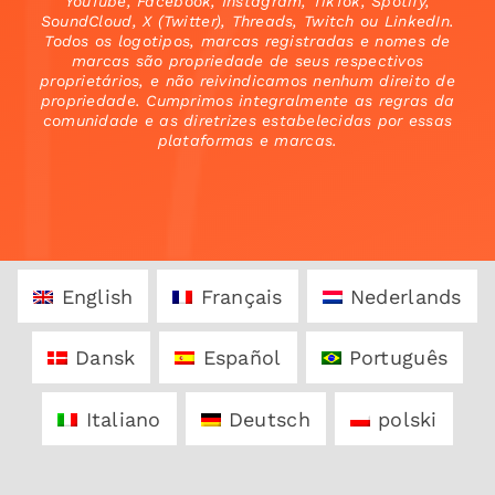
YouTube, Facebook, Instagram, TikTok, Spotify,
SoundCloud, X (Twitter), Threads, Twitch ou LinkedIn.
Todos os logotipos, marcas registradas e nomes de
marcas são propriedade de seus respectivos
proprietários, e não reivindicamos nenhum direito de
propriedade. Cumprimos integralmente as regras da
comunidade e as diretrizes estabelecidas por essas
plataformas e marcas.
English
Français
Nederlands
Dansk
Español
Português
Italiano
Deutsch
polski