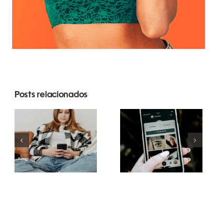
Posts relacionados
Estratégias
Melhores
inovadoras
práticas
para
para usar
aumentar a
filtros de
visibilidade
realidade
de grupos
aumentada
no
nas redes
Facebook
sociais
este ano