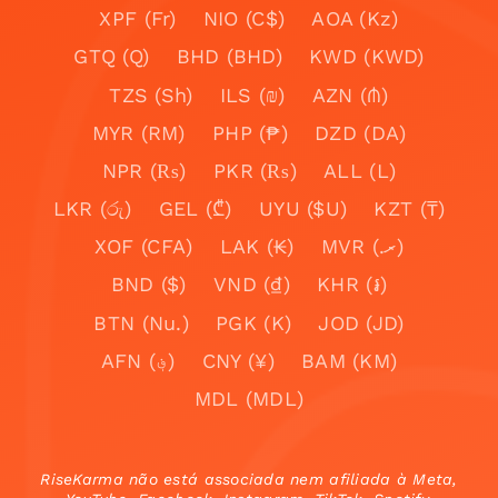
XPF (Fr)
NIO (C$)
AOA (Kz)
GTQ (Q)
BHD (BHD)
KWD (KWD)
TZS (Sh)
ILS (₪)
AZN (₼)
MYR (RM)
PHP (₱)
DZD (DA)
NPR (₨)
PKR (₨)
ALL (L)
LKR (රු)
GEL (₾)
UYU ($U)
KZT (₸)
XOF (CFA)
LAK (₭)
MVR (.ރ)
BND ($)
VND (₫)
KHR (៛)
BTN (Nu.)
PGK (K)
JOD (JD)
AFN (؋)
CNY (¥)
BAM (KM)
MDL (MDL)
RiseKarma não está associada nem afiliada à Meta,