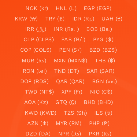
NOK (kr)
HNL (L)
EGP (EGP)
KRW (₩)
TRY (₺)
IDR (Rp)
UAH (₴)
IRR (﷼)
INR (Rs. )
BOB (Bs.)
CLP (CLP$)
PAB (B/.)
PYG (₲)
COP (COL$)
PEN (S/)
BZD (BZ$)
MUR (₨)
MXN (MXN$)
THB (฿)
RON (lei)
TND (DT)
SAR (SAR)
DOP (RD$)
QAR (QAR)
BGN (лв.)
TWD (NT$)
XPF (Fr)
NIO (C$)
AOA (Kz)
GTQ (Q)
BHD (BHD)
KWD (KWD)
TZS (Sh)
ILS (₪)
AZN (₼)
MYR (RM)
PHP (₱)
DZD (DA)
NPR (₨)
PKR (₨)