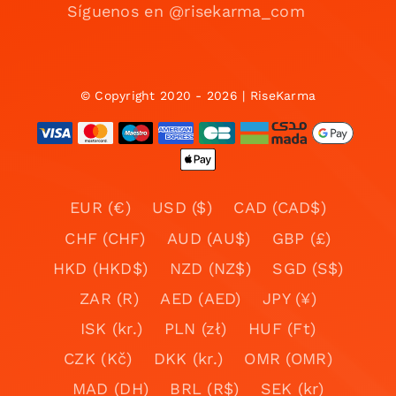
Síguenos en @risekarma_com
© Copyright 2020 - 2026 | RiseKarma
EUR (€)
USD ($)
CAD (CAD$)
CHF (CHF)
AUD (AU$)
GBP (£)
HKD (HKD$)
NZD (NZ$)
SGD (S$)
ZAR (R)
AED (AED)
JPY (¥)
ISK (kr.)
PLN (zł)
HUF (Ft)
CZK (Kč)
DKK (kr.)
OMR (OMR)
MAD (DH)
BRL (R$)
SEK (kr)