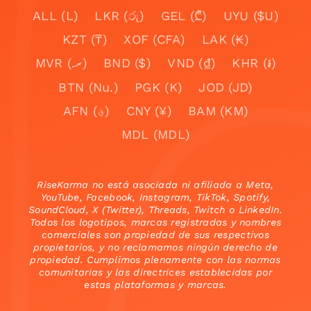
ALL (L)
LKR (රු)
GEL (₾)
UYU ($U)
KZT (₸)
XOF (CFA)
LAK (₭)
MVR (.ރ)
BND ($)
VND (₫)
KHR (៛)
BTN (Nu.)
PGK (K)
JOD (JD)
AFN (؋)
CNY (¥)
BAM (KM)
MDL (MDL)
RiseKarma no está asociada ni afiliada a Meta,
YouTube, Facebook, Instagram, TikTok, Spotify,
SoundCloud, X (Twitter), Threads, Twitch o LinkedIn.
Todos los logotipos, marcas registradas y nombres
comerciales son propiedad de sus respectivos
propietarios, y no reclamamos ningún derecho de
propiedad. Cumplimos plenamente con las normas
comunitarias y las directrices establecidas por
estas plataformas y marcas.