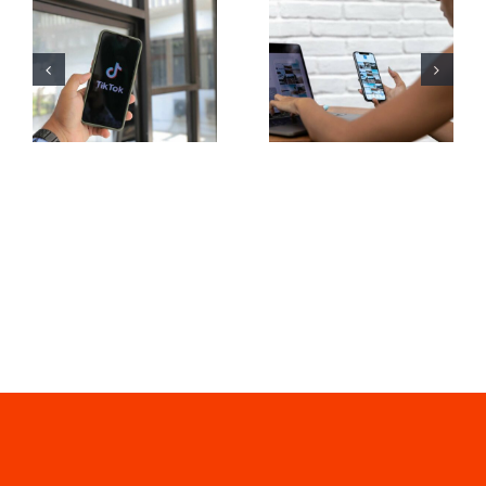
Maximizar el
plataformas
alcance:
para
Herramientas
encontrar
efectivas de
ideas de
publicación
UGC
cruzada
(Contenido
para 2024
Generado
por
Usuarios)