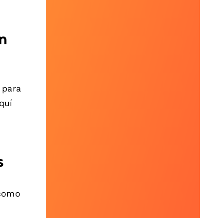
n
 para
quí
s
 como