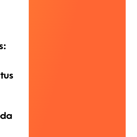
s:
 tus
nda