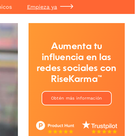
nicos
Empieza ya
Aumenta tu
influencia en las
redes sociales con
RiseKarma™
Obtén más información