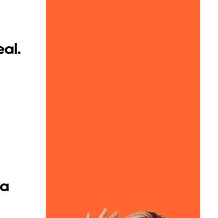
al.
a