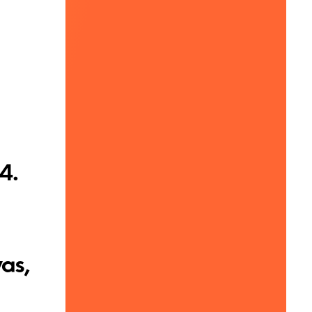
4.
as,