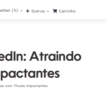
witter (𝕏)
Carrinho
Outros
kedIn: Atraindo
mpactantes
res com Títulos Impactantes