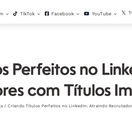
T
am
TikTok
Facebook
YouTube
s Perfeitos no Lin
res com Títulos I
ls
/
Criando Títulos Perfeitos no LinkedIn: Atraindo Recrutado