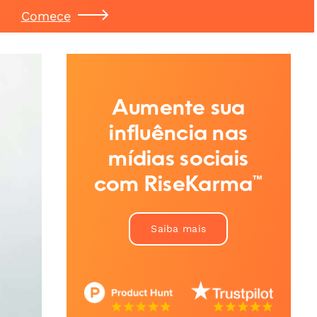
Comece
Aumente sua
influência nas
mídias sociais
com RiseKarma™
Saiba mais