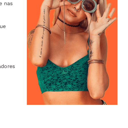
e nas
que
adores