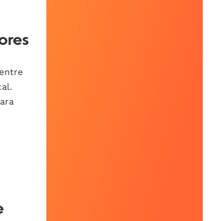
dores
entre
al.
para
e