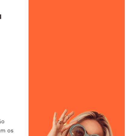
a
o
ão
am os