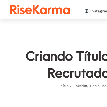
Skip
to
Instagr
content
Criando Título
Recrutado
Início
/
LinkedIn
,
Tips & Too