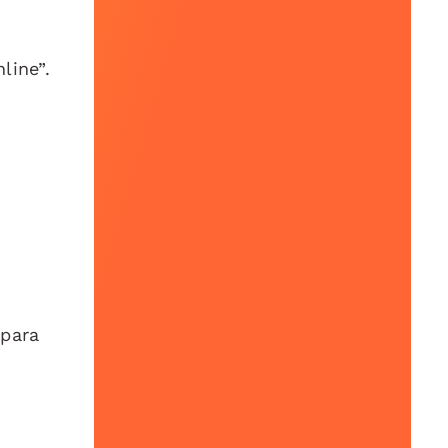
line”.
 para