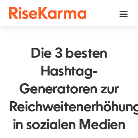
Skip
to
Toggl
content
Naviga
Instagram
TikTok
Die 3 besten
Facebook
Hashtag-
Youtube
Generatoren zur
Twitter (𝕏)
Andere
Reichweitenerhöhun
Warenkorb
in sozialen Medien
Deutsch