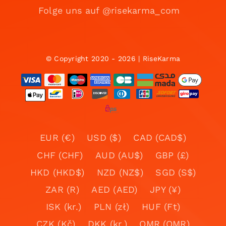
Folge uns auf @risekarma_com
© Copyright 2020 - 2026 | RiseKarma
EUR (€)
USD ($)
CAD (CAD$)
CHF (CHF)
AUD (AU$)
GBP (£)
HKD (HKD$)
NZD (NZ$)
SGD (S$)
ZAR (R)
AED (AED)
JPY (¥)
ISK (kr.)
PLN (zł)
HUF (Ft)
CZK (Kč)
DKK (kr.)
OMR (OMR)