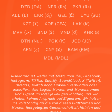
DZD (DA)
NPR (₨)
PKR (₨)
ALL (L)
LKR (රු)
GEL (₾)
UYU ($U)
KZT (₸)
XOF (CFA)
LAK (₭)
MVR (.ރ)
BND ($)
VND (₫)
KHR (៛)
BTN (Nu.)
PGK (K)
JOD (JD)
AFN (؋)
CNY (¥)
BAM (KM)
MDL (MDL)
RiseKarma ist weder mit Meta, YouTube, Facebook,
Instagram, TikTok, Spotify, SoundCloud, X (Twitter),
Threads, Twitch noch LinkedIn verbunden oder
assoziiert. Alle Logos, Marken und Markennamen
sind Eigentum ihrer jeweiligen Inhaber, und wir
erheben keinen Anspruch auf Eigentum. Wir halten
uns vollständig an die von diesen Plattformen und
Marken festgelegten Gemeinschaftsrichtlinien und