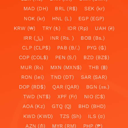
MAD (DH)
BRL (R$)
SEK (kr)
NOK (kr)
HNL (L)
EGP (EGP)
KRW (₩)
TRY (₺)
IDR (Rp)
UAH (₴)
IRR (﷼)
INR (Rs. )
BOB (Bs.)
CLP (CLP$)
PAB (B/.)
PYG (₲)
COP (COL$)
PEN (S/)
BZD (BZ$)
MUR (₨)
MXN (MXN$)
THB (฿)
RON (lei)
TND (DT)
SAR (SAR)
DOP (RD$)
QAR (QAR)
BGN (лв.)
TWD (NT$)
XPF (Fr)
NIO (C$)
AOA (Kz)
GTQ (Q)
BHD (BHD)
KWD (KWD)
TZS (Sh)
ILS (₪)
AZN (₼)
MYR (RM)
PHP (₱)