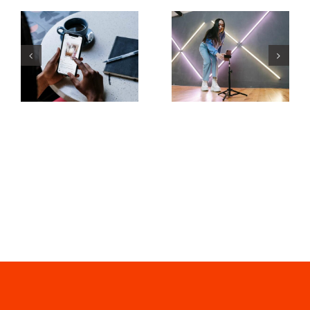
Wie kann
Methoden
man
zur
mehrere
Steigerung
Instagram-
der
Konten zu
organischen
einem
Reichweite
zusammenführen?
auf
Facebook