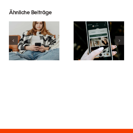
Innovative
Beste
Ähnliche Beiträge
Strategien
Praktiken für
zur
die
Steigerung
Verwendung
der
von
Sichtbarkeit
Augmented-
von
Reality-
Facebook-
Filtern in
Gruppen in
sozialen
diesem Jahr
Medien