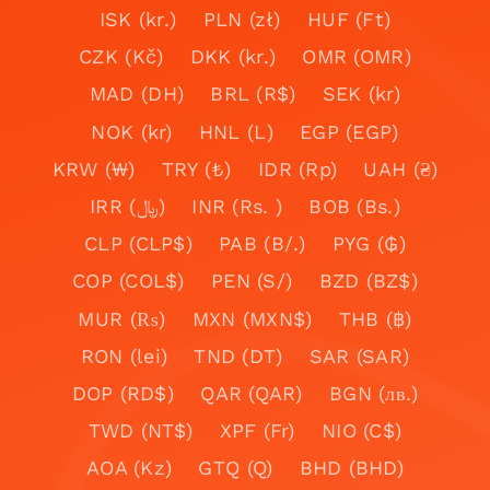
ISK (kr.)
PLN (zł)
HUF (Ft)
CZK (Kč)
DKK (kr.)
OMR (OMR)
MAD (DH)
BRL (R$)
SEK (kr)
NOK (kr)
HNL (L)
EGP (EGP)
KRW (₩)
TRY (₺)
IDR (Rp)
UAH (₴)
IRR (﷼)
INR (Rs. )
BOB (Bs.)
CLP (CLP$)
PAB (B/.)
PYG (₲)
COP (COL$)
PEN (S/)
BZD (BZ$)
MUR (₨)
MXN (MXN$)
THB (฿)
RON (lei)
TND (DT)
SAR (SAR)
DOP (RD$)
QAR (QAR)
BGN (лв.)
TWD (NT$)
XPF (Fr)
NIO (C$)
AOA (Kz)
GTQ (Q)
BHD (BHD)