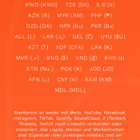
KWD (KWD)
TZS (Sh)
ILS (₪)
AZN (₼)
MYR (RM)
PHP (₱)
DZD (DA)
NPR (₨)
PKR (₨)
ALL (L)
LKR (රු)
GEL (₾)
UYU ($U)
KZT (₸)
XOF (CFA)
LAK (₭)
MVR (.ރ)
BND ($)
VND (₫)
KHR (៛)
BTN (Nu.)
PGK (K)
JOD (JD)
AFN (؋)
CNY (¥)
BAM (KM)
MDL (MDL)
RiseKarma ist weder mit Meta, YouTube, Facebook,
Instagram, TikTok, Spotify, SoundCloud, X (Twitter),
Threads, Twitch noch LinkedIn verbunden oder
assoziiert. Alle Logos, Marken und Markennamen
sind Eigentum ihrer jeweiligen Inhaber, und wir