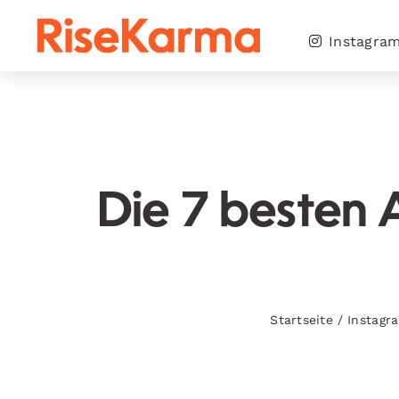
Skip
to
Instagra
content
Die 7 besten 
Startseite
/
Instagr