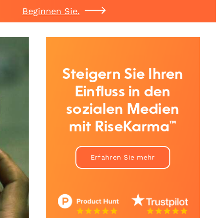
Beginnen Sie.
Steigern Sie Ihren
Einfluss in den
sozialen Medien
mit RiseKarma™
Erfahren Sie mehr