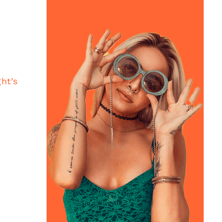
ght’s