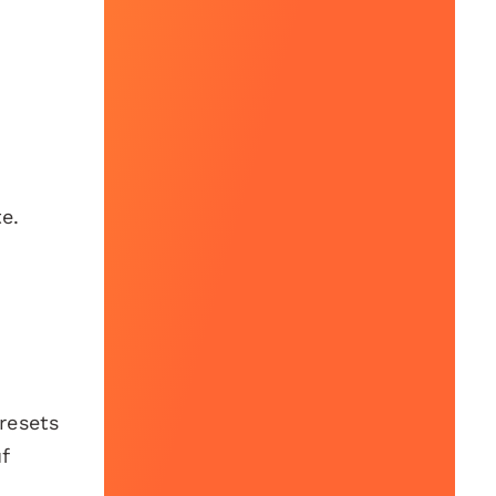
e.
resets
f