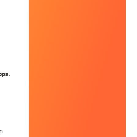
pps
.
n