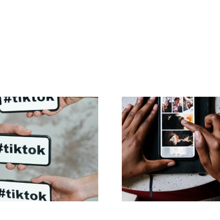
Die besten App
Beste TikTok
Animation von 
Datenschutz-
für anspreche
stellungen 2024
Facebook-Beit