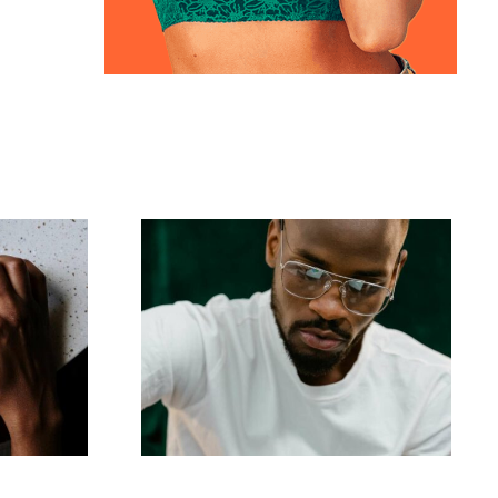
s zur
Die 17 besten Tipps
Fotos
zur Verbesserung des
nde
Verständnisses des
räge
TikTok-Algorithmus