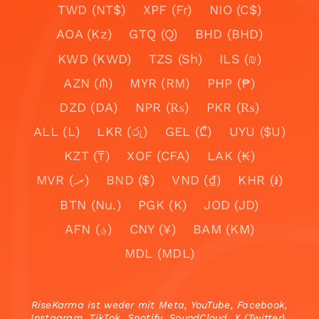
TWD (NT$)
XPF (Fr)
NIO (C$)
AOA (Kz)
GTQ (Q)
BHD (BHD)
KWD (KWD)
TZS (Sh)
ILS (₪)
AZN (₼)
MYR (RM)
PHP (₱)
DZD (DA)
NPR (₨)
PKR (₨)
ALL (L)
LKR (රු)
GEL (₾)
UYU ($U)
KZT (₸)
XOF (CFA)
LAK (₭)
MVR (.ރ)
BND ($)
VND (₫)
KHR (៛)
BTN (Nu.)
PGK (K)
JOD (JD)
AFN (؋)
CNY (¥)
BAM (KM)
MDL (MDL)
RiseKarma ist weder mit Meta, YouTube, Facebook,
Instagram, TikTok, Spotify, SoundCloud, X (Twitter),