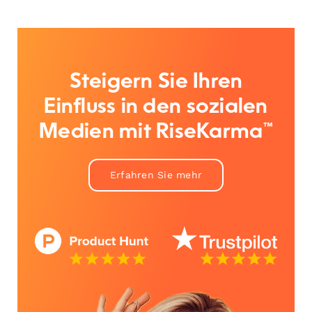
Steigern Sie Ihren
Einfluss in den sozialen
Medien mit RiseKarma™
Erfahren Sie mehr