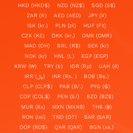
HKD (HKD$)
NZD (NZ$)
SGD (S$)
ZAR (R)
AED (AED)
JPY (¥)
ISK (kr.)
PLN (zł)
HUF (Ft)
CZK (Kč)
DKK (kr.)
OMR (OMR)
MAD (DH)
BRL (R$)
SEK (kr)
NOK (kr)
HNL (L)
EGP (EGP)
KRW (₩)
TRY (₺)
IDR (Rp)
UAH (₴)
IRR (﷼)
INR (Rs. )
BOB (Bs.)
CLP (CLP$)
PAB (B/.)
PYG (₲)
COP (COL$)
PEN (S/)
BZD (BZ$)
MUR (₨)
MXN (MXN$)
THB (฿)
RON (lei)
TND (DT)
SAR (SAR)
DOP (RD$)
QAR (QAR)
BGN (лв.)