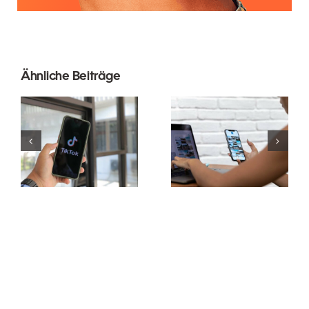
Ähnliche Beiträge
Reichweite
maximieren:
Die 3 besten
Effektive
Plattformen
Cross-
für Ideen zu
Platform-
nutzergenerierte
Posting-
Inhalten
Tools für
(UGC)
2024