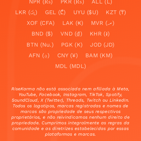
NPR (₨)
PKR (₨)
ALL (L)
LKR (රු)
GEL (₾)
UYU ($U)
KZT (₸)
XOF (CFA)
LAK (₭)
MVR (.ރ)
BND ($)
VND (₫)
KHR (៛)
BTN (Nu.)
PGK (K)
JOD (JD)
AFN (؋)
CNY (¥)
BAM (KM)
MDL (MDL)
RiseKarma não está associada nem afiliada à Meta,
YouTube, Facebook, Instagram, TikTok, Spotify,
SoundCloud, X (Twitter), Threads, Twitch ou LinkedIn.
Todos os logotipos, marcas registradas e nomes de
marcas são propriedade de seus respectivos
proprietários, e não reivindicamos nenhum direito de
propriedade. Cumprimos integralmente as regras da
comunidade e as diretrizes estabelecidas por essas
plataformas e marcas.