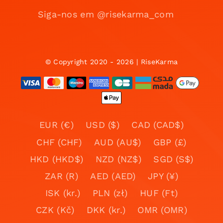
Siga-nos em @risekarma_com
© Copyright 2020 - 2026 | RiseKarma
EUR (€)
USD ($)
CAD (CAD$)
CHF (CHF)
AUD (AU$)
GBP (£)
HKD (HKD$)
NZD (NZ$)
SGD (S$)
ZAR (R)
AED (AED)
JPY (¥)
ISK (kr.)
PLN (zł)
HUF (Ft)
CZK (Kč)
DKK (kr.)
OMR (OMR)