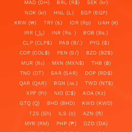
MAD (DH)
BRL (R$)
SEK (kr)
NOK (kr)
HNL (L)
EGP (EGP)
KRW (₩)
TRY (₺)
IDR (Rp)
UAH (₴)
IRR (﷼)
INR (Rs. )
BOB (Bs.)
CLP (CLP$)
PAB (B/.)
PYG (₲)
COP (COL$)
PEN (S/)
BZD (BZ$)
MUR (₨)
MXN (MXN$)
THB (฿)
TND (DT)
SAR (SAR)
DOP (RD$)
QAR (QAR)
BGN (лв.)
TWD (NT$)
XPF (Fr)
NIO (C$)
AOA (Kz)
GTQ (Q)
BHD (BHD)
KWD (KWD)
TZS (Sh)
ILS (₪)
AZN (₼)
MYR (RM)
PHP (₱)
DZD (DA)