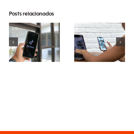
As 3
Posts relacionados
principais
Maximizando
plataformas
o Alcance:
para
Ferramentas
encontrar
Eficazes de
ideias de
Postagem
UGC
Multiplataforma
(Conteúdo
para 2024
Gerado pelo
Usuário)