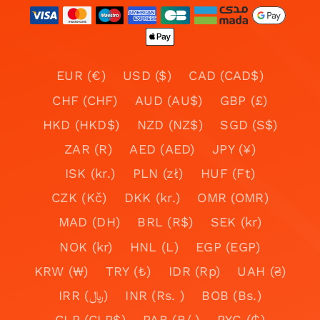
EUR (€)
USD ($)
CAD (CAD$)
CHF (CHF)
AUD (AU$)
GBP (£)
HKD (HKD$)
NZD (NZ$)
SGD (S$)
ZAR (R)
AED (AED)
JPY (¥)
ISK (kr.)
PLN (zł)
HUF (Ft)
CZK (Kč)
DKK (kr.)
OMR (OMR)
MAD (DH)
BRL (R$)
SEK (kr)
NOK (kr)
HNL (L)
EGP (EGP)
KRW (₩)
TRY (₺)
IDR (Rp)
UAH (₴)
IRR (﷼)
INR (Rs. )
BOB (Bs.)
CLP (CLP$)
PAB (B/.)
PYG (₲)