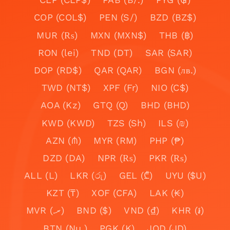
COP (COL$)
PEN (S/)
BZD (BZ$)
MUR (₨)
MXN (MXN$)
THB (฿)
RON (lei)
TND (DT)
SAR (SAR)
DOP (RD$)
QAR (QAR)
BGN (лв.)
TWD (NT$)
XPF (Fr)
NIO (C$)
AOA (Kz)
GTQ (Q)
BHD (BHD)
KWD (KWD)
TZS (Sh)
ILS (₪)
AZN (₼)
MYR (RM)
PHP (₱)
DZD (DA)
NPR (₨)
PKR (₨)
ALL (L)
LKR (රු)
GEL (₾)
UYU ($U)
KZT (₸)
XOF (CFA)
LAK (₭)
MVR (.ރ)
BND ($)
VND (₫)
KHR (៛)
BTN (Nu.)
PGK (K)
JOD (JD)