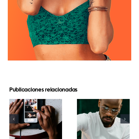
Las 17
Publicaciones relacionadas
Las mejores
mejores
apps para
estrategias
animar fotos
avanzadas
y crear
para mejorar
publicaciones
la
atractivas
comprensión