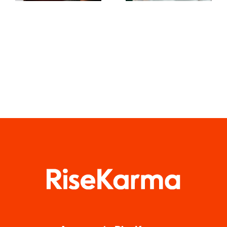
en
del
Facebook
algoritmo
de TikTok