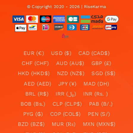
© Copyright 2020 - 2026 | RiseKarma
EUR (€)
USD ($)
CAD (CAD$)
CHF (CHF)
AUD (AU$)
GBP (£)
HKD (HKD$)
NZD (NZ$)
SGD (S$)
AED (AED)
JPY (¥)
MAD (DH)
BRL (R$)
IRR (﷼)
INR (Rs. )
BOB (Bs.)
CLP (CLP$)
PAB (B/.)
PYG (₲)
COP (COL$)
PEN (S/)
BZD (BZ$)
MUR (₨)
MXN (MXN$)