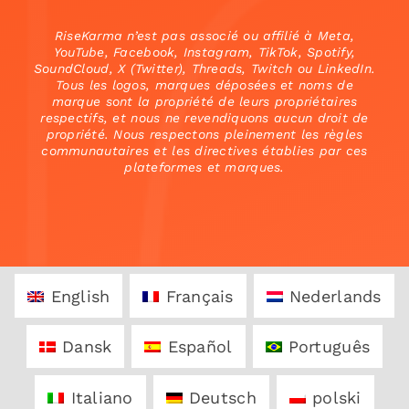
RiseKarma n’est pas associé ou affilié à Meta,
YouTube, Facebook, Instagram, TikTok, Spotify,
SoundCloud, X (Twitter), Threads, Twitch ou LinkedIn.
Tous les logos, marques déposées et noms de
marque sont la propriété de leurs propriétaires
respectifs, et nous ne revendiquons aucun droit de
propriété. Nous respectons pleinement les règles
communautaires et les directives établies par ces
plateformes et marques.
English
Français
Nederlands
Dansk
Español
Português
Italiano
Deutsch
polski