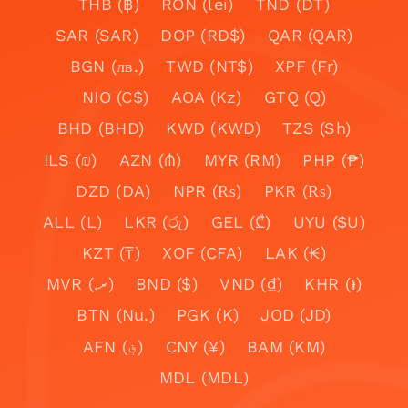
THB (฿)
RON (lei)
TND (DT)
SAR (SAR)
DOP (RD$)
QAR (QAR)
BGN (лв.)
TWD (NT$)
XPF (Fr)
NIO (C$)
AOA (Kz)
GTQ (Q)
BHD (BHD)
KWD (KWD)
TZS (Sh)
ILS (₪)
AZN (₼)
MYR (RM)
PHP (₱)
DZD (DA)
NPR (₨)
PKR (₨)
ALL (L)
LKR (රු)
GEL (₾)
UYU ($U)
KZT (₸)
XOF (CFA)
LAK (₭)
MVR (.ރ)
BND ($)
VND (₫)
KHR (៛)
BTN (Nu.)
PGK (K)
JOD (JD)
AFN (؋)
CNY (¥)
BAM (KM)
MDL (MDL)