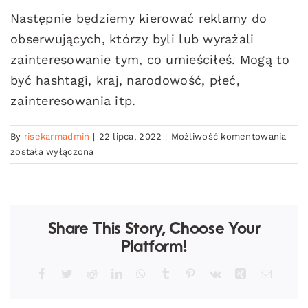
Następnie będziemy kierować reklamy do
obserwujących, którzy byli lub wyrażali
zainteresowanie tym, co umieściłeś. Mogą to
być hashtagi, kraj, narodowość, płeć,
zainteresowania itp.
Czy
By
risekarmadmin
|
22 lipca, 2022
|
Możliwość komentowania
mog
została wyłączona
wybr
moje
pref
kier
dla
Share This Story, Choose Your
obse
Platform!
i
polu
Facebook
Twitter
Reddit
LinkedIn
WhatsApp
Tumblr
Pinterest
Vk
Xing
Email