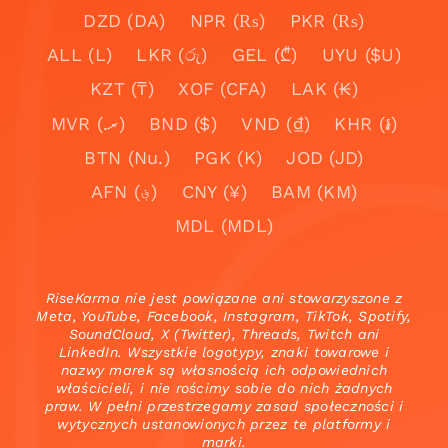
DZD (DA)
NPR (₨)
PKR (₨)
ALL (L)
LKR (රු)
GEL (₾)
UYU ($U)
KZT (₸)
XOF (CFA)
LAK (₭)
MVR (.ރ)
BND ($)
VND (₫)
KHR (៛)
BTN (Nu.)
PGK (K)
JOD (JD)
AFN (؋)
CNY (¥)
BAM (KM)
MDL (MDL)
RiseKarma nie jest powiązane ani stowarzyszone z
Meta, YouTube, Facebook, Instagram, TikTok, Spotify,
SoundCloud, X (Twitter), Threads, Twitch ani
LinkedIn. Wszystkie logotypy, znaki towarowe i
nazwy marek są własnością ich odpowiednich
właścicieli, i nie rościmy sobie do nich żadnych
praw. W pełni przestrzegamy zasad społeczności i
wytycznych ustanowionych przez te platformy i
marki.