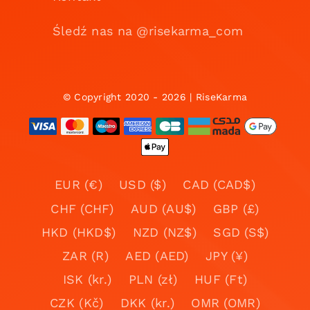
Śledź nas na @risekarma_com
© Copyright 2020 - 2026 | RiseKarma
EUR (€)
USD ($)
CAD (CAD$)
CHF (CHF)
AUD (AU$)
GBP (£)
HKD (HKD$)
NZD (NZ$)
SGD (S$)
ZAR (R)
AED (AED)
JPY (¥)
ISK (kr.)
PLN (zł)
HUF (Ft)
CZK (Kč)
DKK (kr.)
OMR (OMR)