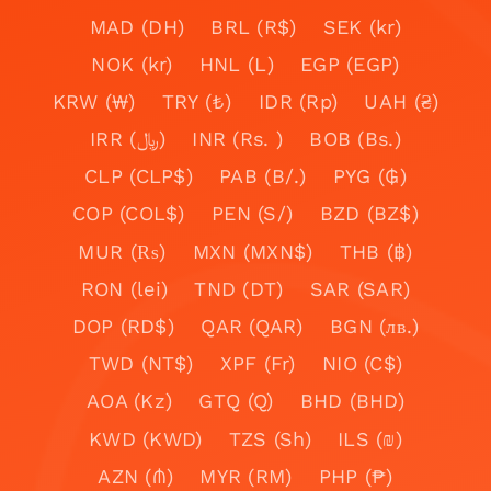
MAD (DH)
BRL (R$)
SEK (kr)
NOK (kr)
HNL (L)
EGP (EGP)
KRW (₩)
TRY (₺)
IDR (Rp)
UAH (₴)
IRR (﷼)
INR (Rs. )
BOB (Bs.)
CLP (CLP$)
PAB (B/.)
PYG (₲)
COP (COL$)
PEN (S/)
BZD (BZ$)
MUR (₨)
MXN (MXN$)
THB (฿)
RON (lei)
TND (DT)
SAR (SAR)
DOP (RD$)
QAR (QAR)
BGN (лв.)
TWD (NT$)
XPF (Fr)
NIO (C$)
AOA (Kz)
GTQ (Q)
BHD (BHD)
KWD (KWD)
TZS (Sh)
ILS (₪)
AZN (₼)
MYR (RM)
PHP (₱)