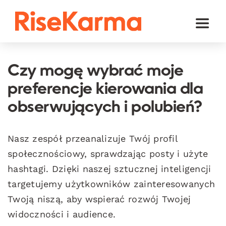
Skip
to
Toggl
content
Naviga
Instagram
Czy mogę wybrać moje
TikTok
preferencje kierowania dla
Facebook
obserwujących i polubień?
YouTube
Nasz zespół przeanalizuje Twój profil
Twitter (𝕏)
społecznościowy, sprawdzając posty i użyte
hashtagi. Dzięki naszej sztucznej inteligencji
Inne
targetujemy użytkowników zainteresowanych
Koszyk
Twoją niszą, aby wspierać rozwój Twojej
widoczności i audience.
polski