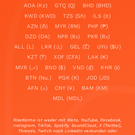
AOA (Kz)
GTQ (Q)
BHD (BHD)
KWD (KWD)
TZS (Sh)
ILS (₪)
AZN (₼)
MYR (RM)
PHP (₱)
DZD (DA)
NPR (₨)
PKR (₨)
ALL (L)
LKR (රු)
GEL (₾)
UYU ($U)
KZT (₸)
XOF (CFA)
LAK (₭)
MVR (.ރ)
BND ($)
VND (₫)
KHR (៛)
BTN (Nu.)
PGK (K)
JOD (JD)
AFN (؋)
CNY (¥)
BAM (KM)
MDL (MDL)
RiseKarma ist weder mit Meta, YouTube, Facebook,
Instagram, TikTok, Spotify, SoundCloud, X (Twitter),
Threads, Twitch noch LinkedIn verbunden oder