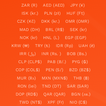
ZAR (R)
AED (AED)
JPY (¥)
ISK (kr.)
PLN (zł)
HUF (Ft)
CZK (Kč)
DKK (kr.)
OMR (OMR)
MAD (DH)
BRL (R$)
SEK (kr)
NOK (kr)
HNL (L)
EGP (EGP)
KRW (₩)
TRY (₺)
IDR (Rp)
UAH (₴)
IRR (﷼)
INR (Rs. )
BOB (Bs.)
CLP (CLP$)
PAB (B/.)
PYG (₲)
COP (COL$)
PEN (S/)
BZD (BZ$)
MUR (₨)
MXN (MXN$)
THB (฿)
RON (lei)
TND (DT)
SAR (SAR)
DOP (RD$)
QAR (QAR)
BGN (лв.)
TWD (NT$)
XPF (Fr)
NIO (C$)