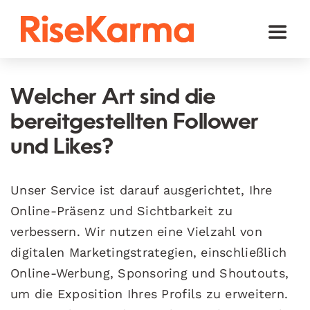
Skip
to
Toggl
content
Naviga
Instagram
Welcher Art sind die
TikTok
bereitgestellten Follower
Facebook
und Likes?
Youtube
Unser Service ist darauf ausgerichtet, Ihre
Twitter (𝕏)
Online-Präsenz und Sichtbarkeit zu
verbessern. Wir nutzen eine Vielzahl von
Andere
digitalen Marketingstrategien, einschließlich
Warenkorb
Online-Werbung, Sponsoring und Shoutouts,
um die Exposition Ihres Profils zu erweitern.
Deutsch