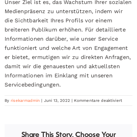
Unser Ziel ist es, das Wachstum Ihrer sozialen
Medienpräsenz zu unterstützen, indem wir
die Sichtbarkeit Ihres Profils vor einem
breiteren Publikum erhöhen. Für detaillierte
Informationen darüber, wie unser Service
funktioniert und welche Art von Engagement
er bietet, ermutigen wir zu direkten Anfragen,
damit wir die genauesten und aktuellsten
Informationen im Einklang mit unseren
Servicebedingungen.
für
By
risekarmadmin
|
Juni 13, 2022
|
Kommentare deaktiviert
Welche
Art
sind
die
bereitg
Share This Story, Choose Your