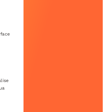
rface
lise
sua