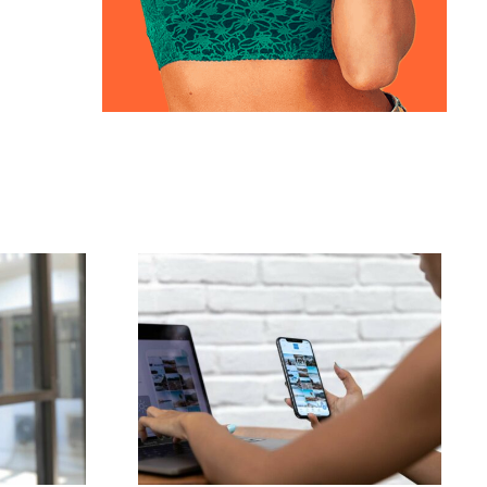
 o
As 3 principais
plataformas para
cazes
encontrar ideias de
m
UGC (Conteúdo
 para
Gerado pelo Usuário)