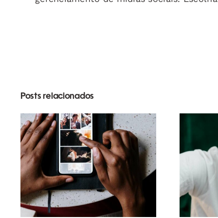
Posts relacionados
Melhores apps para
animar fotos e criar
Av
posts envolventes no
Ente
Facebook