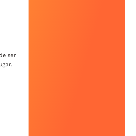
e ser
ugar.