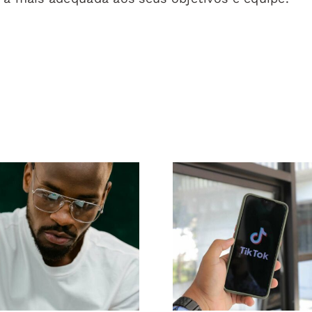
Maximizando
Top 17 Dicas
Alcance:
ançadas para
Ferramentas Efi
nder o Algoritmo
de Postage
do TikTok
Multiplataforma
2024