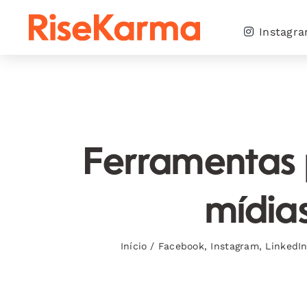
Skip
to
Instagr
content
Ferramentas 
mídias
Início
/
Facebook
,
Instagram
,
LinkedI