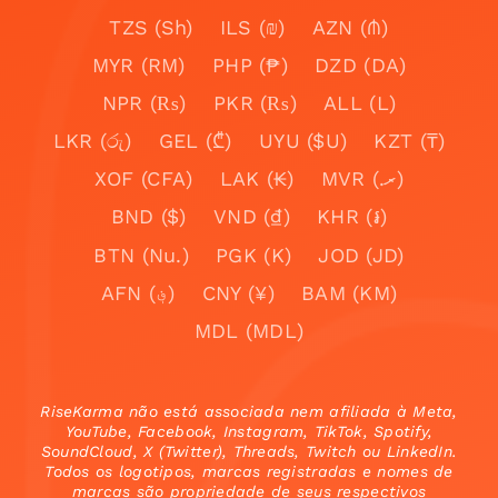
TZS (Sh)
ILS (₪)
AZN (₼)
MYR (RM)
PHP (₱)
DZD (DA)
NPR (₨)
PKR (₨)
ALL (L)
LKR (රු)
GEL (₾)
UYU ($U)
KZT (₸)
XOF (CFA)
LAK (₭)
MVR (.ރ)
BND ($)
VND (₫)
KHR (៛)
BTN (Nu.)
PGK (K)
JOD (JD)
AFN (؋)
CNY (¥)
BAM (KM)
MDL (MDL)
RiseKarma não está associada nem afiliada à Meta,
YouTube, Facebook, Instagram, TikTok, Spotify,
SoundCloud, X (Twitter), Threads, Twitch ou LinkedIn.
Todos os logotipos, marcas registradas e nomes de
marcas são propriedade de seus respectivos