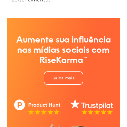
Aumente sua influência
nas mídias sociais com
RiseKarma™
Saiba mais