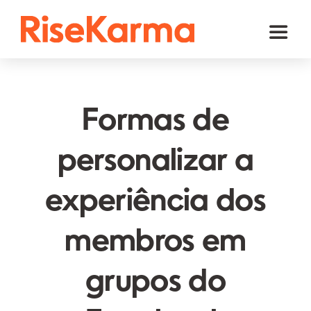
Skip
to
Toggl
content
Naviga
Instagram
TikTok
Formas de
Facebook
personalizar a
YouTube
experiência dos
Twitter (𝕏)
Outros
membros em
Carrinho
grupos do
Português