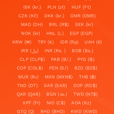
ISK (kr.)
PLN (zł)
HUF (Ft)
CZK (Kč)
DKK (kr.)
OMR (OMR)
MAD (DH)
BRL (R$)
SEK (kr)
NOK (kr)
HNL (L)
EGP (EGP)
KRW (₩)
TRY (₺)
IDR (Rp)
UAH (₴)
IRR (﷼)
INR (Rs. )
BOB (Bs.)
CLP (CLP$)
PAB (B/.)
PYG (₲)
COP (COL$)
PEN (S/)
BZD (BZ$)
MUR (₨)
MXN (MXN$)
THB (฿)
TND (DT)
SAR (SAR)
DOP (RD$)
QAR (QAR)
BGN (лв.)
TWD (NT$)
XPF (Fr)
NIO (C$)
AOA (Kz)
GTQ (Q)
BHD (BHD)
KWD (KWD)