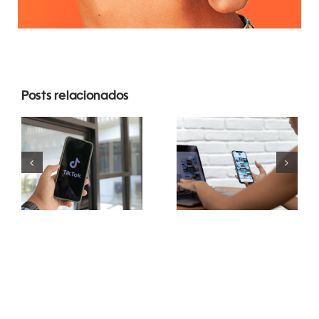
As 3
Posts relacionados
principais
Maximizando
plataformas
o Alcance:
para
Ferramentas
encontrar
Eficazes de
ideias de
Postagem
UGC
Multiplataforma
(Conteúdo
para 2024
Gerado pelo
Usuário)