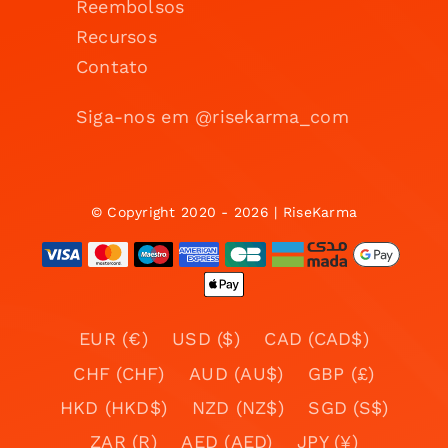
Reembolsos
Recursos
Contato
Siga-nos em @risekarma_com
© Copyright 2020 - 2026 | RiseKarma
EUR (€)
USD ($)
CAD (CAD$)
CHF (CHF)
AUD (AU$)
GBP (£)
HKD (HKD$)
NZD (NZ$)
SGD (S$)
ZAR (R)
AED (AED)
JPY (¥)