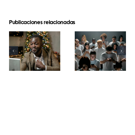
Publicaciones relacionadas
Consejos
Cómo
para crear
ocultar
anuncios
seguidores
atractivos
en LinkedIn
en
para
Facebook
preservar la
que
privacidad
conviertan