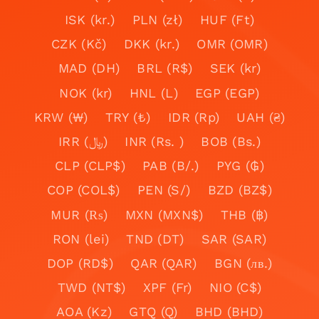
ISK (kr.)
PLN (zł)
HUF (Ft)
CZK (Kč)
DKK (kr.)
OMR (OMR)
MAD (DH)
BRL (R$)
SEK (kr)
NOK (kr)
HNL (L)
EGP (EGP)
KRW (₩)
TRY (₺)
IDR (Rp)
UAH (₴)
IRR (﷼)
INR (Rs. )
BOB (Bs.)
CLP (CLP$)
PAB (B/.)
PYG (₲)
COP (COL$)
PEN (S/)
BZD (BZ$)
MUR (₨)
MXN (MXN$)
THB (฿)
RON (lei)
TND (DT)
SAR (SAR)
DOP (RD$)
QAR (QAR)
BGN (лв.)
TWD (NT$)
XPF (Fr)
NIO (C$)
AOA (Kz)
GTQ (Q)
BHD (BHD)