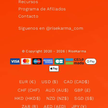
Recursos
Programa de Afiliados
Contacto
Síguenos en @risekarma_com
© Copyright 2020 - 2026 | RiseKarma
EUR (€)
USD ($)
CAD (CAD$)
CHF (CHF)
AUD (AU$)
GBP (£)
HKD (HKD$)
NZD (NZ$)
SGD (S$)
ZAR (R)
AED (AED)
JPY (¥)