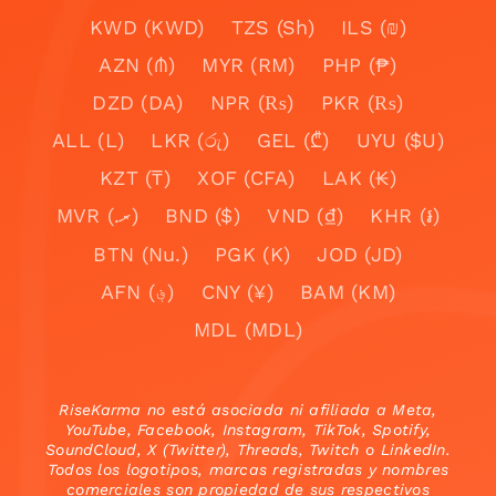
KWD (KWD)
TZS (Sh)
ILS (₪)
AZN (₼)
MYR (RM)
PHP (₱)
DZD (DA)
NPR (₨)
PKR (₨)
ALL (L)
LKR (රු)
GEL (₾)
UYU ($U)
KZT (₸)
XOF (CFA)
LAK (₭)
MVR (.ރ)
BND ($)
VND (₫)
KHR (៛)
BTN (Nu.)
PGK (K)
JOD (JD)
AFN (؋)
CNY (¥)
BAM (KM)
MDL (MDL)
RiseKarma no está asociada ni afiliada a Meta,
YouTube, Facebook, Instagram, TikTok, Spotify,
SoundCloud, X (Twitter), Threads, Twitch o LinkedIn.
Todos los logotipos, marcas registradas y nombres
comerciales son propiedad de sus respectivos