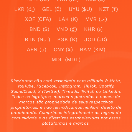
LKR (රු)
GEL (₾)
UYU ($U)
KZT (₸)
XOF (CFA)
LAK (₭)
MVR (.ރ)
BND ($)
VND (₫)
KHR (៛)
BTN (Nu.)
PGK (K)
JOD (JD)
AFN (؋)
CNY (¥)
BAM (KM)
MDL (MDL)
RiseKarma não está associada nem afiliada à Meta,
YouTube, Facebook, Instagram, TikTok, Spotify,
SoundCloud, X (Twitter), Threads, Twitch ou LinkedIn.
Todos os logotipos, marcas registradas e nomes de
marcas são propriedade de seus respectivos
proprietários, e não reivindicamos nenhum direito de
propriedade. Cumprimos integralmente as regras da
comunidade e as diretrizes estabelecidas por essas
plataformas e marcas.