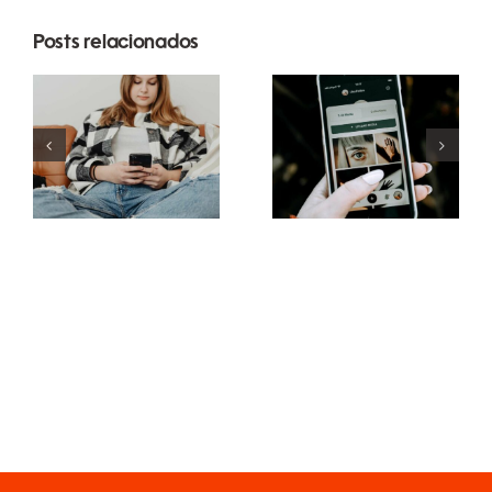
Posts relacionados
Estratégias
Melhores
inovadoras
práticas
para
para usar
aumentar a
filtros de
visibilidade
realidade
de grupos
aumentada
no
nas redes
Facebook
sociais
este ano