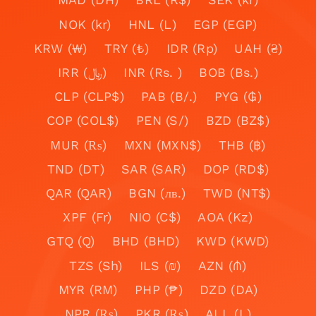
NOK (kr)
HNL (L)
EGP (EGP)
KRW (₩)
TRY (₺)
IDR (Rp)
UAH (₴)
IRR (﷼)
INR (Rs. )
BOB (Bs.)
CLP (CLP$)
PAB (B/.)
PYG (₲)
COP (COL$)
PEN (S/)
BZD (BZ$)
MUR (₨)
MXN (MXN$)
THB (฿)
TND (DT)
SAR (SAR)
DOP (RD$)
QAR (QAR)
BGN (лв.)
TWD (NT$)
XPF (Fr)
NIO (C$)
AOA (Kz)
GTQ (Q)
BHD (BHD)
KWD (KWD)
TZS (Sh)
ILS (₪)
AZN (₼)
MYR (RM)
PHP (₱)
DZD (DA)
NPR (₨)
PKR (₨)
ALL (L)