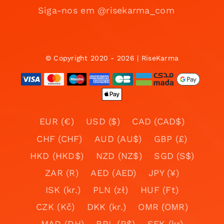
Siga-nos em @risekarma_com
© Copyright 2020 - 2026 | RiseKarma
EUR (€)
USD ($)
CAD (CAD$)
CHF (CHF)
AUD (AU$)
GBP (£)
HKD (HKD$)
NZD (NZ$)
SGD (S$)
ZAR (R)
AED (AED)
JPY (¥)
ISK (kr.)
PLN (zł)
HUF (Ft)
CZK (Kč)
DKK (kr.)
OMR (OMR)
MAD (DH)
BRL (R$)
SEK (kr)