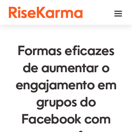
Skip
to
Toggl
content
Naviga
Instagram
TikTok
Formas eficazes
Facebook
de aumentar o
YouTube
engajamento em
Twitter (𝕏)
Outros
grupos do
Carrinho
Facebook com
Português