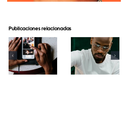
Las 17
Publicaciones relacionadas
Las mejores
mejores
apps para
estrategias
animar fotos
avanzadas
y crear
para mejorar
publicaciones
la
atractivas
comprensión
en
del
Facebook
algoritmo
de TikTok