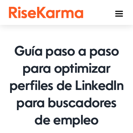
Skip
to
Toggl
content
Naviga
Instagram
TikTok
Guía paso a paso
YouTube
para optimizar
Facebook
perfiles de LinkedIn
Twitter (𝕏)
Otros
para buscadores
Carrito
de empleo
Español