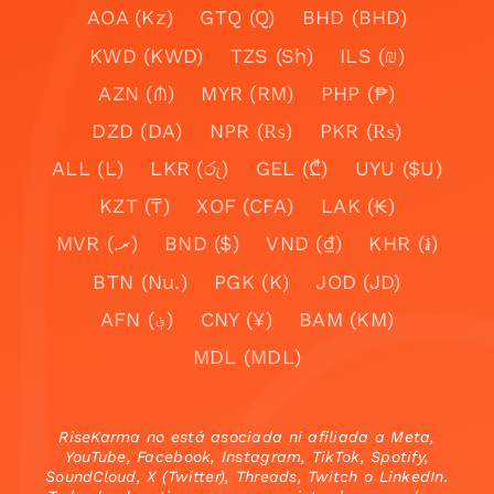
AOA (Kz)
GTQ (Q)
BHD (BHD)
KWD (KWD)
TZS (Sh)
ILS (₪)
AZN (₼)
MYR (RM)
PHP (₱)
DZD (DA)
NPR (₨)
PKR (₨)
ALL (L)
LKR (රු)
GEL (₾)
UYU ($U)
KZT (₸)
XOF (CFA)
LAK (₭)
MVR (.ރ)
BND ($)
VND (₫)
KHR (៛)
BTN (Nu.)
PGK (K)
JOD (JD)
AFN (؋)
CNY (¥)
BAM (KM)
MDL (MDL)
RiseKarma no está asociada ni afiliada a Meta,
YouTube, Facebook, Instagram, TikTok, Spotify,
SoundCloud, X (Twitter), Threads, Twitch o LinkedIn.