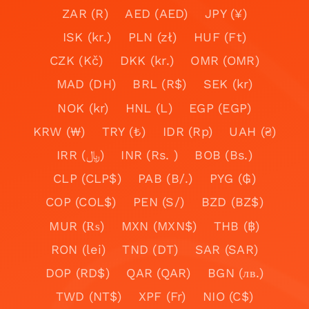
ZAR (R)
AED (AED)
JPY (¥)
ISK (kr.)
PLN (zł)
HUF (Ft)
CZK (Kč)
DKK (kr.)
OMR (OMR)
MAD (DH)
BRL (R$)
SEK (kr)
NOK (kr)
HNL (L)
EGP (EGP)
KRW (₩)
TRY (₺)
IDR (Rp)
UAH (₴)
IRR (﷼)
INR (Rs. )
BOB (Bs.)
CLP (CLP$)
PAB (B/.)
PYG (₲)
COP (COL$)
PEN (S/)
BZD (BZ$)
MUR (₨)
MXN (MXN$)
THB (฿)
RON (lei)
TND (DT)
SAR (SAR)
DOP (RD$)
QAR (QAR)
BGN (лв.)
TWD (NT$)
XPF (Fr)
NIO (C$)