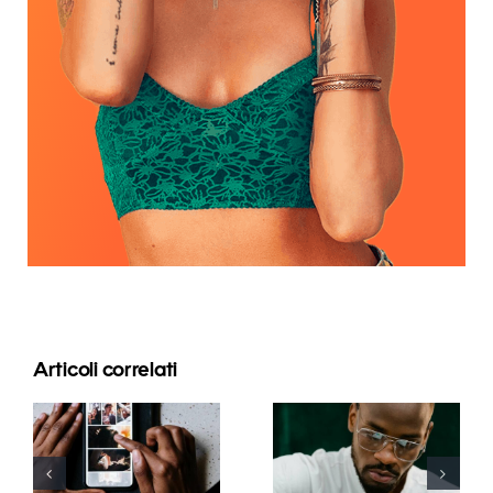
Articoli correlati
Le migliori
app per
I 17 migliori
animare
consigli
foto e
avanzati per