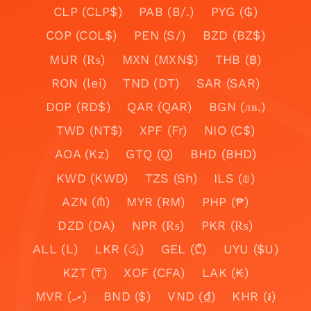
CLP (CLP$)
PAB (B/.)
PYG (₲)
COP (COL$)
PEN (S/)
BZD (BZ$)
MUR (₨)
MXN (MXN$)
THB (฿)
RON (lei)
TND (DT)
SAR (SAR)
DOP (RD$)
QAR (QAR)
BGN (лв.)
TWD (NT$)
XPF (Fr)
NIO (C$)
AOA (Kz)
GTQ (Q)
BHD (BHD)
KWD (KWD)
TZS (Sh)
ILS (₪)
AZN (₼)
MYR (RM)
PHP (₱)
DZD (DA)
NPR (₨)
PKR (₨)
ALL (L)
LKR (රු)
GEL (₾)
UYU ($U)
KZT (₸)
XOF (CFA)
LAK (₭)
MVR (.ރ)
BND ($)
VND (₫)
KHR (៛)