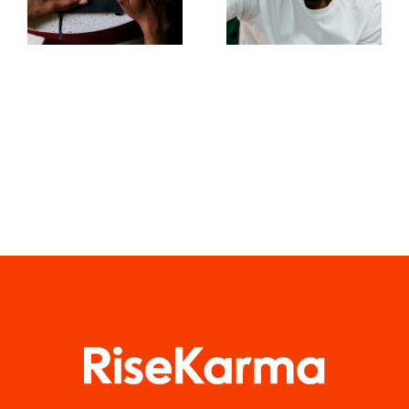
rendere
comprendere
coinvolgenti
l’algoritmo
i post su
di TikTok
Facebook