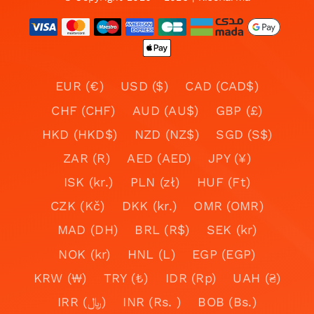
EUR (€)
USD ($)
CAD (CAD$)
CHF (CHF)
AUD (AU$)
GBP (£)
HKD (HKD$)
NZD (NZ$)
SGD (S$)
ZAR (R)
AED (AED)
JPY (¥)
ISK (kr.)
PLN (zł)
HUF (Ft)
CZK (Kč)
DKK (kr.)
OMR (OMR)
MAD (DH)
BRL (R$)
SEK (kr)
NOK (kr)
HNL (L)
EGP (EGP)
KRW (₩)
TRY (₺)
IDR (Rp)
UAH (₴)
IRR (﷼)
INR (Rs. )
BOB (Bs.)