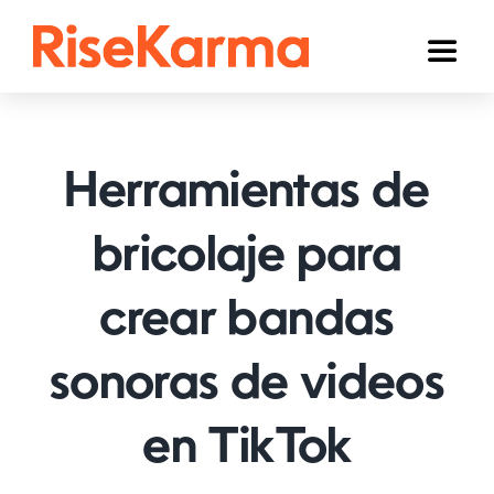
Skip
to
Toggl
content
Naviga
Instagram
TikTok
Herramientas de
YouTube
bricolaje para
Facebook
crear bandas
Twitter (𝕏)
Otros
sonoras de videos
Carrito
en TikTok
Español