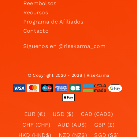
Reembolsos
Recursos
Programa de Afiliados
Contacto
Síguenos en @risekarma_com
© Copyright 2020 - 2026 | RiseKarma
EUR (€)
USD ($)
CAD (CAD$)
CHF (CHF)
AUD (AU$)
GBP (£)
HKD (HKD$)
NZD (NZ$)
SGD (S$)