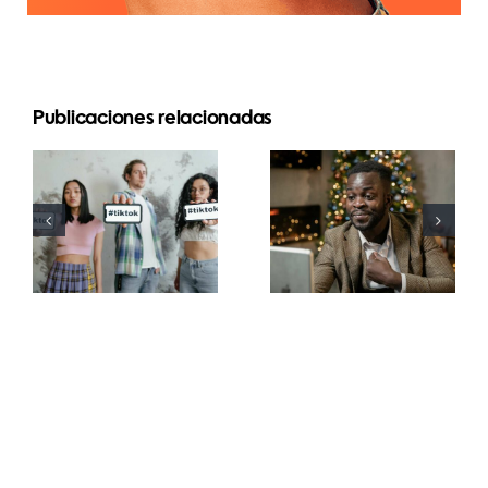
Publicaciones relacionadas
Mejores
Cómo
aplicaciones
ocultar
de edición
seguidores
de video
en LinkedIn
para crear
para
masterpieces
preservar la
en TikTok
privacidad