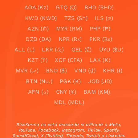
AOA (Kz)
GTQ (Q)
BHD (BHD)
KWD (KWD)
TZS (Sh)
ILS (₪)
AZN (₼)
MYR (RM)
PHP (₱)
DZD (DA)
NPR (₨)
PKR (₨)
ALL (L)
LKR (රු)
GEL (₾)
UYU ($U)
KZT (₸)
XOF (CFA)
LAK (₭)
MVR (.ރ)
BND ($)
VND (₫)
KHR (៛)
BTN (Nu.)
PGK (K)
JOD (JD)
AFN (؋)
CNY (¥)
BAM (KM)
MDL (MDL)
RiseKarma no está asociada ni afiliada a Meta,
YouTube, Facebook, Instagram, TikTok, Spotify,
SoundCloud, X (Twitter), Threads, Twitch o LinkedIn.