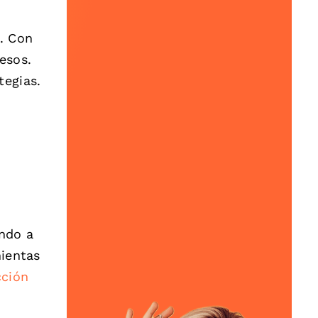
s. Con
esos.
tegias.
ando a
mientas
cción