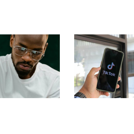
as 17 mejores
Maximizar el alc
estrategias
Herramienta
vanzadas para
efectivas d
mejorar la
publicación cr
mprensión del
para 2024
oritmo de TikTok