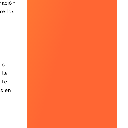
mación
re los
us
 la
ite
ás en