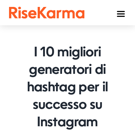
Skip
to
Toggl
content
Naviga
Instagram
TikTok
I 10 migliori
Facebook
generatori di
YouTube
hashtag per il
Twitter (𝕏)
Altri
successo su
Carrello
Instagram
Italiano