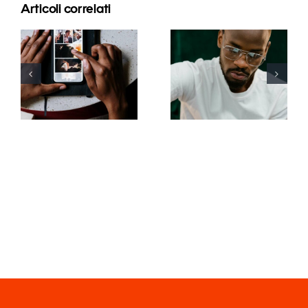
Articoli correlati
Le migliori
app per
I 17 migliori
animare
consigli
foto e
avanzati per
rendere
comprendere
coinvolgenti
l’algoritmo
i post su
di TikTok
Facebook