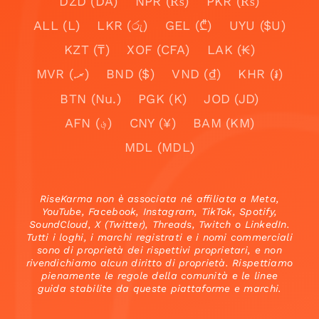
DZD (DA)
NPR (₨)
PKR (₨)
ALL (L)
LKR (රු)
GEL (₾)
UYU ($U)
KZT (₸)
XOF (CFA)
LAK (₭)
MVR (.ރ)
BND ($)
VND (₫)
KHR (៛)
BTN (Nu.)
PGK (K)
JOD (JD)
AFN (؋)
CNY (¥)
BAM (KM)
MDL (MDL)
RiseKarma non è associata né affiliata a Meta,
YouTube, Facebook, Instagram, TikTok, Spotify,
SoundCloud, X (Twitter), Threads, Twitch o LinkedIn.
Tutti i loghi, i marchi registrati e i nomi commerciali
sono di proprietà dei rispettivi proprietari, e non
rivendichiamo alcun diritto di proprietà. Rispettiamo
pienamente le regole della comunità e le linee
guida stabilite da queste piattaforme e marchi.