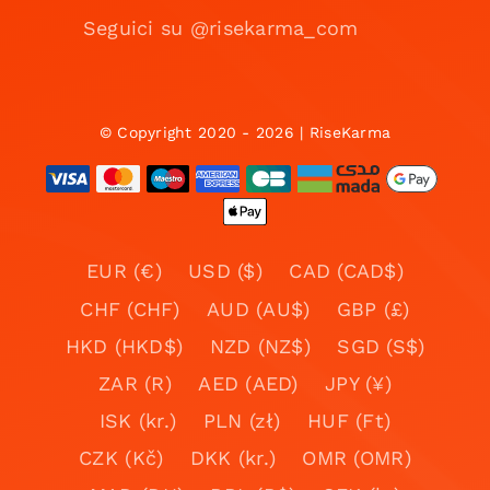
Seguici su @risekarma_com
© Copyright 2020 - 2026 | RiseKarma
EUR (€)
USD ($)
CAD (CAD$)
CHF (CHF)
AUD (AU$)
GBP (£)
HKD (HKD$)
NZD (NZ$)
SGD (S$)
ZAR (R)
AED (AED)
JPY (¥)
ISK (kr.)
PLN (zł)
HUF (Ft)
CZK (Kč)
DKK (kr.)
OMR (OMR)