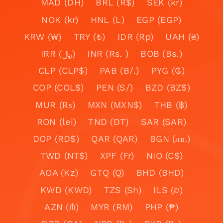
MAD (DH)
BRL (R$)
SEK (kr)
NOK (kr)
HNL (L)
EGP (EGP)
KRW (₩)
TRY (₺)
IDR (Rp)
UAH (₴)
IRR (﷼)
INR (Rs. )
BOB (Bs.)
CLP (CLP$)
PAB (B/.)
PYG (₲)
COP (COL$)
PEN (S/)
BZD (BZ$)
MUR (₨)
MXN (MXN$)
THB (฿)
RON (lei)
TND (DT)
SAR (SAR)
DOP (RD$)
QAR (QAR)
BGN (лв.)
TWD (NT$)
XPF (Fr)
NIO (C$)
AOA (Kz)
GTQ (Q)
BHD (BHD)
KWD (KWD)
TZS (Sh)
ILS (₪)
AZN (₼)
MYR (RM)
PHP (₱)