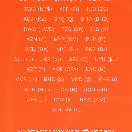
TWD (NT$)
XPF (Fr)
NIO (C$)
AOA (Kz)
GTQ (Q)
BHD (BHD)
KWD (KWD)
TZS (Sh)
ILS (₪)
AZN (₼)
MYR (RM)
PHP (₱)
DZD (DA)
NPR (₨)
PKR (₨)
ALL (L)
LKR (රු)
GEL (₾)
UYU ($U)
KZT (₸)
XOF (CFA)
LAK (₭)
MVR (.ރ)
BND ($)
VND (₫)
KHR (៛)
BTN (Nu.)
PGK (K)
JOD (JD)
AFN (؋)
CNY (¥)
BAM (KM)
MDL (MDL)
RiseKarma non è associata né affiliata a Meta,