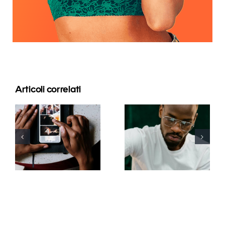
Articoli correlati
Le migliori
app per
I 17 migliori
animare
consigli
foto e
avanzati per
rendere
comprendere
coinvolgenti
l’algoritmo
i post su
di TikTok
Facebook