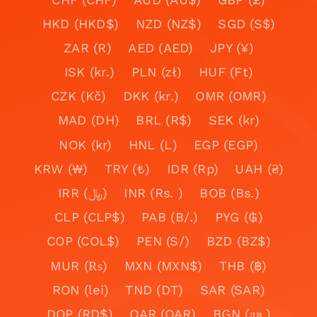
HKD (HKD$)
NZD (NZ$)
SGD (S$)
ZAR (R)
AED (AED)
JPY (¥)
ISK (kr.)
PLN (zł)
HUF (Ft)
CZK (Kč)
DKK (kr.)
OMR (OMR)
MAD (DH)
BRL (R$)
SEK (kr)
NOK (kr)
HNL (L)
EGP (EGP)
KRW (₩)
TRY (₺)
IDR (Rp)
UAH (₴)
IRR (﷼)
INR (Rs. )
BOB (Bs.)
CLP (CLP$)
PAB (B/.)
PYG (₲)
COP (COL$)
PEN (S/)
BZD (BZ$)
MUR (₨)
MXN (MXN$)
THB (฿)
RON (lei)
TND (DT)
SAR (SAR)
DOP (RD$)
QAR (QAR)
BGN (лв.)