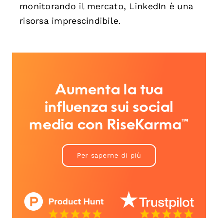
monitorando il mercato, LinkedIn è una
risorsa imprescindibile.
Aumenta la tua
influenza sui social
media con RiseKarma™
Per saperne di più