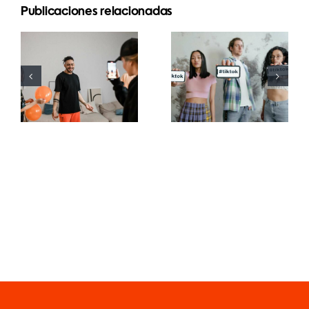
Publicaciones relacionadas
Las 21
Mejores
preguntas
aplicaciones
más
de edición
buscadas
de video
sobre las
para crear
redes
masterpieces
sociales
en TikTok