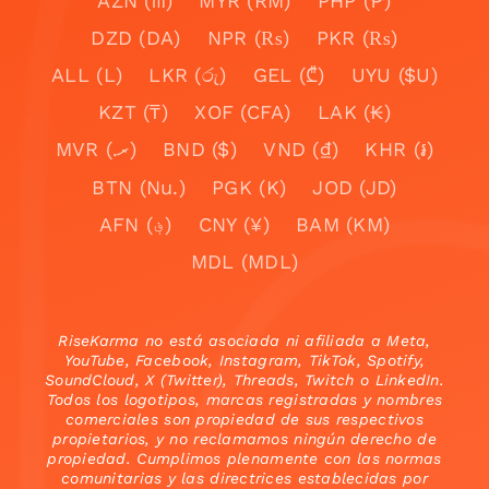
AZN (₼)
MYR (RM)
PHP (₱)
DZD (DA)
NPR (₨)
PKR (₨)
ALL (L)
LKR (රු)
GEL (₾)
UYU ($U)
KZT (₸)
XOF (CFA)
LAK (₭)
MVR (.ރ)
BND ($)
VND (₫)
KHR (៛)
BTN (Nu.)
PGK (K)
JOD (JD)
AFN (؋)
CNY (¥)
BAM (KM)
MDL (MDL)
RiseKarma no está asociada ni afiliada a Meta,
YouTube, Facebook, Instagram, TikTok, Spotify,
SoundCloud, X (Twitter), Threads, Twitch o LinkedIn.
Todos los logotipos, marcas registradas y nombres
comerciales son propiedad de sus respectivos
propietarios, y no reclamamos ningún derecho de
propiedad. Cumplimos plenamente con las normas
comunitarias y las directrices establecidas por