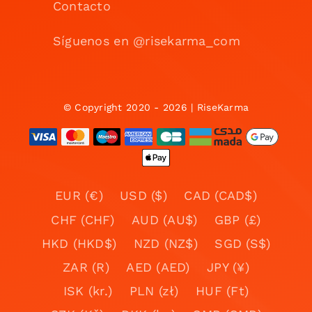
Contacto
Síguenos en @risekarma_com
© Copyright 2020 - 2026 | RiseKarma
EUR (€)
USD ($)
CAD (CAD$)
CHF (CHF)
AUD (AU$)
GBP (£)
HKD (HKD$)
NZD (NZ$)
SGD (S$)
ZAR (R)
AED (AED)
JPY (¥)
ISK (kr.)
PLN (zł)
HUF (Ft)