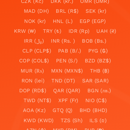
CZK (Kč)
DKK (kr.)
OMR (OMR)
MAD (DH)
BRL (R$)
SEK (kr)
NOK (kr)
HNL (L)
EGP (EGP)
KRW (₩)
TRY (₺)
IDR (Rp)
UAH (₴)
IRR (﷼)
INR (Rs. )
BOB (Bs.)
CLP (CLP$)
PAB (B/.)
PYG (₲)
COP (COL$)
PEN (S/)
BZD (BZ$)
MUR (₨)
MXN (MXN$)
THB (฿)
RON (lei)
TND (DT)
SAR (SAR)
DOP (RD$)
QAR (QAR)
BGN (лв.)
TWD (NT$)
XPF (Fr)
NIO (C$)
AOA (Kz)
GTQ (Q)
BHD (BHD)
KWD (KWD)
TZS (Sh)
ILS (₪)