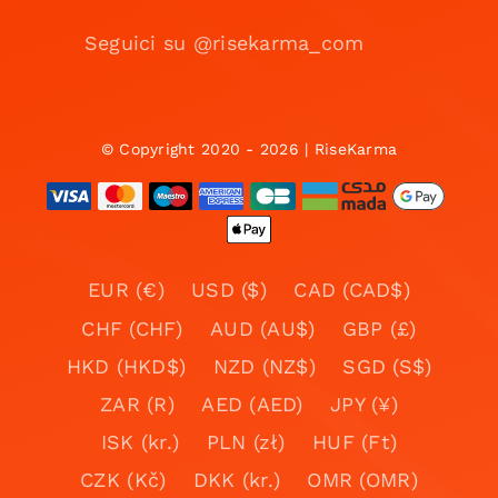
Seguici su @risekarma_com
© Copyright 2020 - 2026 | RiseKarma
EUR (€)
USD ($)
CAD (CAD$)
CHF (CHF)
AUD (AU$)
GBP (£)
HKD (HKD$)
NZD (NZ$)
SGD (S$)
ZAR (R)
AED (AED)
JPY (¥)
ISK (kr.)
PLN (zł)
HUF (Ft)
CZK (Kč)
DKK (kr.)
OMR (OMR)