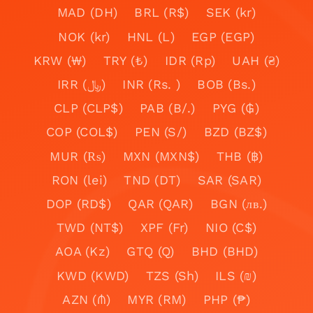
MAD (DH)
BRL (R$)
SEK (kr)
NOK (kr)
HNL (L)
EGP (EGP)
KRW (₩)
TRY (₺)
IDR (Rp)
UAH (₴)
IRR (﷼)
INR (Rs. )
BOB (Bs.)
CLP (CLP$)
PAB (B/.)
PYG (₲)
COP (COL$)
PEN (S/)
BZD (BZ$)
MUR (₨)
MXN (MXN$)
THB (฿)
RON (lei)
TND (DT)
SAR (SAR)
DOP (RD$)
QAR (QAR)
BGN (лв.)
TWD (NT$)
XPF (Fr)
NIO (C$)
AOA (Kz)
GTQ (Q)
BHD (BHD)
KWD (KWD)
TZS (Sh)
ILS (₪)
AZN (₼)
MYR (RM)
PHP (₱)