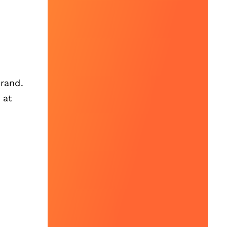
brand.
 at