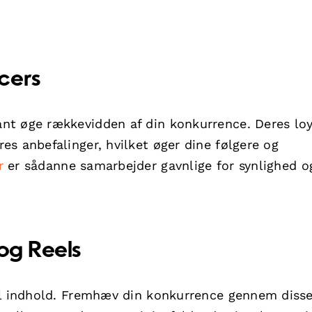
cers
nt øge rækkevidden af din konkurrence. Deres loy
s anbefalinger, hvilket øger dine følgere og
r
er sådanne samarbejder gavnlige for synlighed o
 og Reels
il indhold. Fremhæv din konkurrence gennem diss