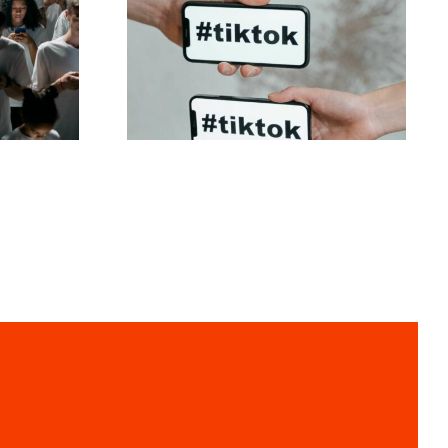
igne
De bedste
ok-
privatindstillinger for
er
TikTok i 2024