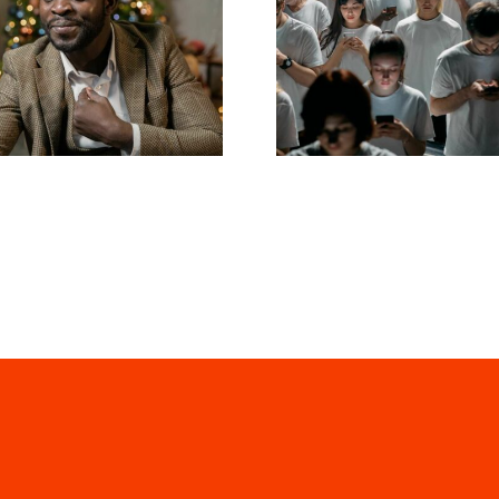
dan skjuler du
Tips til at des
gere på LinkedIn
flotte Facebo
for at bevare
annoncer, d
privatlivet
konverterer