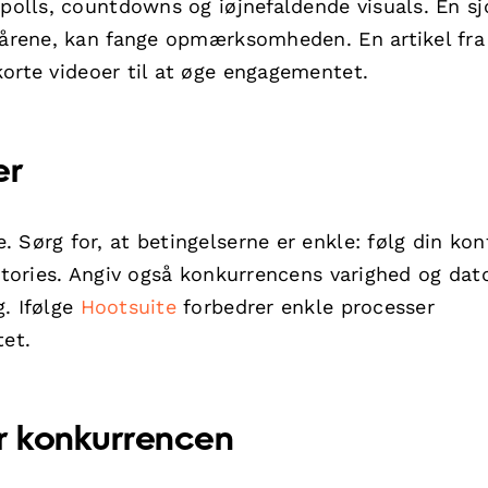
 polls, countdowns og iøjnefaldende visuals. En sj
lkårene, kan fange opmærksomheden. En artikel fr
orte videoer til at øge engagementet.
er
 Sørg for, at betingelserne er enkle: følg din kon
 stories. Angiv også konkurrencens varighed og dat
g. Ifølge
Hootsuite
forbedrer enkle processer
et.
r konkurrencen