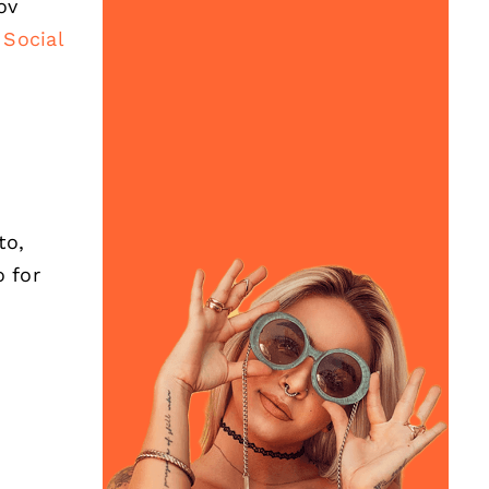
ov
a
Social
to,
o for