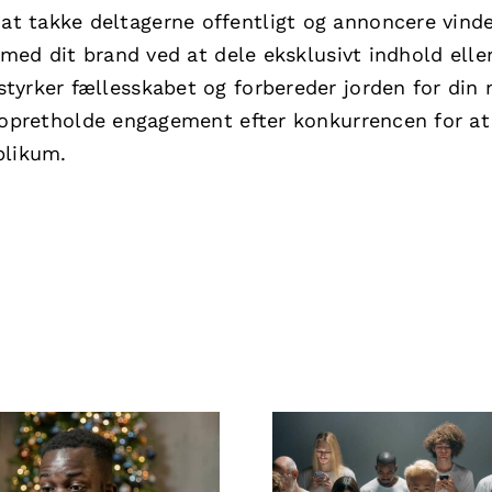
t takke deltagerne offentligt og annoncere vinde
 med dit brand ved at dele eksklusivt indhold elle
tyrker fællesskabet og forbereder jorden for din
t opretholde engagement efter konkurrencen for at
blikum.