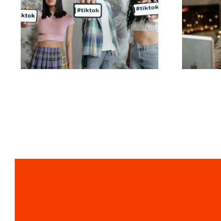
De bedste video-
Så
redigeringsapps til at
føl
skabe TikTok
mesterværker