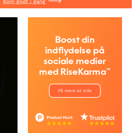
Kom godt i gang
Boost din
indflydelse på
sociale medier
med RiseKarma™
Få mere at vide