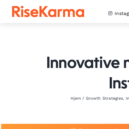
Skip
to
Insta
content
Innovative 
In
Hjem
/
Growth Strategies
,
I