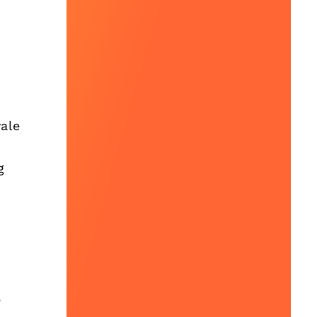
ale
g
e