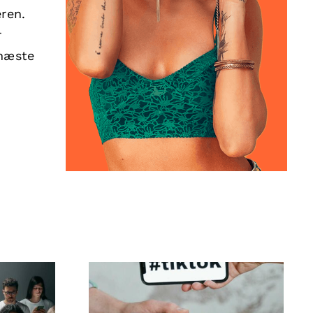
ren.
r
 næste