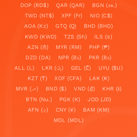
DOP (RD$)
QAR (QAR)
BGN (лв.)
TWD (NT$)
XPF (Fr)
NIO (C$)
AOA (Kz)
GTQ (Q)
BHD (BHD)
KWD (KWD)
TZS (Sh)
ILS (₪)
AZN (₼)
MYR (RM)
PHP (₱)
DZD (DA)
NPR (₨)
PKR (₨)
ALL (L)
LKR (රු)
GEL (₾)
UYU ($U)
KZT (₸)
XOF (CFA)
LAK (₭)
MVR (.ރ)
BND ($)
VND (₫)
KHR (៛)
BTN (Nu.)
PGK (K)
JOD (JD)
AFN (؋)
CNY (¥)
BAM (KM)
MDL (MDL)