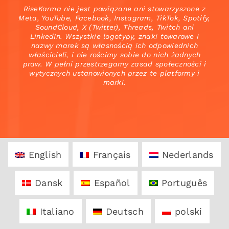
RiseKarma nie jest powiązane ani stowarzyszone z
Meta, YouTube, Facebook, Instagram, TikTok, Spotify,
SoundCloud, X (Twitter), Threads, Twitch ani
LinkedIn. Wszystkie logotypy, znaki towarowe i
nazwy marek są własnością ich odpowiednich
właścicieli, i nie rościmy sobie do nich żadnych
praw. W pełni przestrzegamy zasad społeczności i
wytycznych ustanowionych przez te platformy i
marki.
English
Français
Nederlands
Dansk
Español
Português
Italiano
Deutsch
polski