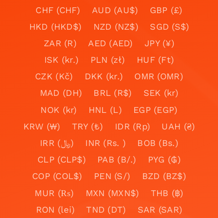
CHF (CHF)
AUD (AU$)
GBP (£)
HKD (HKD$)
NZD (NZ$)
SGD (S$)
ZAR (R)
AED (AED)
JPY (¥)
ISK (kr.)
PLN (zł)
HUF (Ft)
CZK (Kč)
DKK (kr.)
OMR (OMR)
MAD (DH)
BRL (R$)
SEK (kr)
NOK (kr)
HNL (L)
EGP (EGP)
KRW (₩)
TRY (₺)
IDR (Rp)
UAH (₴)
IRR (﷼)
INR (Rs. )
BOB (Bs.)
CLP (CLP$)
PAB (B/.)
PYG (₲)
COP (COL$)
PEN (S/)
BZD (BZ$)
MUR (₨)
MXN (MXN$)
THB (฿)
RON (lei)
TND (DT)
SAR (SAR)