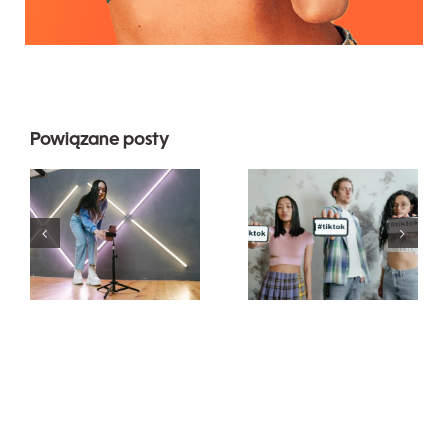
Powiązane posty
5
najlepszych
Najlepsze
metod na
generatory
zwiększenie
czcionek na
zasięgu
TikTok do
organicznego
kreatywnych
na
podpisów
Facebooku