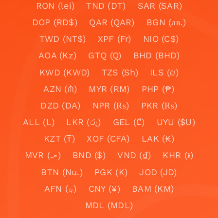
RON (lei)
TND (DT)
SAR (SAR)
DOP (RD$)
QAR (QAR)
BGN (лв.)
TWD (NT$)
XPF (Fr)
NIO (C$)
AOA (Kz)
GTQ (Q)
BHD (BHD)
KWD (KWD)
TZS (Sh)
ILS (₪)
AZN (₼)
MYR (RM)
PHP (₱)
DZD (DA)
NPR (₨)
PKR (₨)
ALL (L)
LKR (රු)
GEL (₾)
UYU ($U)
KZT (₸)
XOF (CFA)
LAK (₭)
MVR (.ރ)
BND ($)
VND (₫)
KHR (៛)
BTN (Nu.)
PGK (K)
JOD (JD)
AFN (؋)
CNY (¥)
BAM (KM)
MDL (MDL)