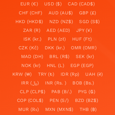
EUR (€)
USD ($)
CAD (CAD$)
CHF (CHF)
AUD (AU$)
GBP (£)
HKD (HKD$)
NZD (NZ$)
SGD (S$)
ZAR (R)
AED (AED)
JPY (¥)
ISK (kr.)
PLN (zł)
HUF (Ft)
CZK (Kč)
DKK (kr.)
OMR (OMR)
MAD (DH)
BRL (R$)
SEK (kr)
NOK (kr)
HNL (L)
EGP (EGP)
KRW (₩)
TRY (₺)
IDR (Rp)
UAH (₴)
IRR (﷼)
INR (Rs. )
BOB (Bs.)
CLP (CLP$)
PAB (B/.)
PYG (₲)
COP (COL$)
PEN (S/)
BZD (BZ$)
MUR (₨)
MXN (MXN$)
THB (฿)