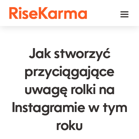
Skip
to
Toggl
content
Naviga
Instagram
TikTok
Jak stworzyć
Facebook
przyciągające
YouTube
uwagę rolki na
Twitter (𝕏)
Inne
Instagramie w tym
Koszyk
roku
polski