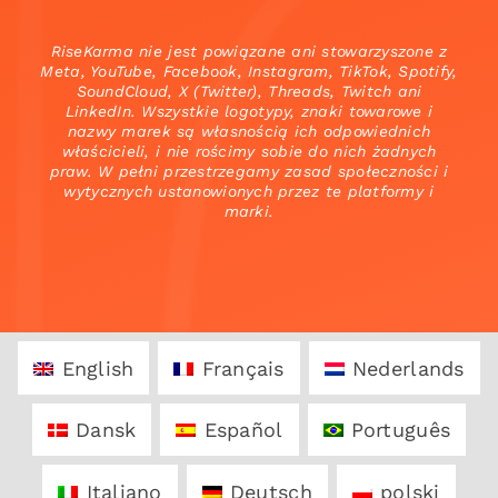
RiseKarma nie jest powiązane ani stowarzyszone z
Meta, YouTube, Facebook, Instagram, TikTok, Spotify,
SoundCloud, X (Twitter), Threads, Twitch ani
LinkedIn. Wszystkie logotypy, znaki towarowe i
nazwy marek są własnością ich odpowiednich
właścicieli, i nie rościmy sobie do nich żadnych
praw. W pełni przestrzegamy zasad społeczności i
wytycznych ustanowionych przez te platformy i
marki.
English
Français
Nederlands
Dansk
Español
Português
Italiano
Deutsch
polski