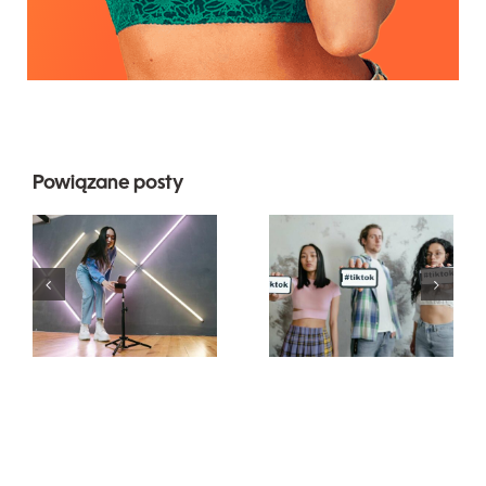
Powiązane posty
5
najlepszych
Najlepsze
metod na
generatory
zwiększenie
czcionek na
zasięgu
TikTok do
organicznego
kreatywnych
na
podpisów
Facebooku