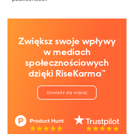
Zwiększ swoje wpływy
w mediach
społecznościowych
dzięki RiseKarma™
Dowiedz się więcej